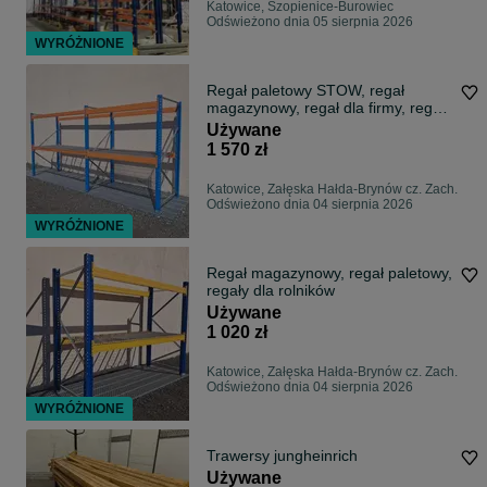
Katowice, Szopienice-Burowiec
Odświeżono dnia 05 sierpnia 2026
WYRÓŻNIONE
Regał paletowy STOW, regał
magazynowy, regał dla firmy, regał
do garażu
Używane
1 570 zł
Katowice, Załęska Hałda-Brynów cz. Zach.
Odświeżono dnia 04 sierpnia 2026
WYRÓŻNIONE
Regał magazynowy, regał paletowy,
regały dla rolników
Używane
1 020 zł
Katowice, Załęska Hałda-Brynów cz. Zach.
Odświeżono dnia 04 sierpnia 2026
WYRÓŻNIONE
Trawersy jungheinrich
Używane