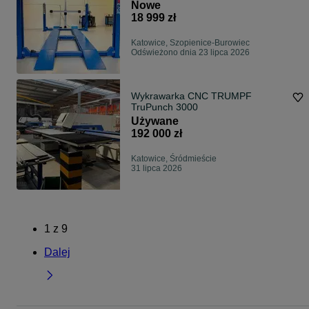
NOWY UDT | Dostawa Cała Polska
Nowe
| RATY
18 999 zł
Katowice, Szopienice-Burowiec
Odświeżono dnia 23 lipca 2026
Wykrawarka CNC TRUMPF
TruPunch 3000
Używane
192 000 zł
Katowice, Śródmieście
31 lipca 2026
1
z
9
Dalej