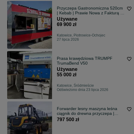
Przyczepa Gastronomiczna 520cm
| Kebab | Prawie Nowa z Fakturą |
2025r
Używane
69 900 zł
Katowice, Piotrowice-Ochojec
27 lipca 2026
Prasa krawędziowa TRUMPF
TrumaBend V50
Używane
55 000 zł
Katowice, Śródmieście
Odświeżono dnia 23 lipca 2026
Forwarder lesny maszyna leśna
ciągnik do drewna przyczepa |
PONSSE WISENT | 2019 | 15 300
797 500 zł
MTH | K70+ NOSTURI 10 M |