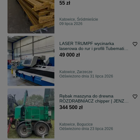
55 zł
Katowice, Śródmieście
09 lipca 2026
LASER TRUMPF wycinarka
laserowa do rur i profili Tubematic /
Tube 5000
49 000 zł
Katowice, Zarzecze
Odświeżono dnia 31 lipca 2026
Rębak maszyna do drewna
ROZDRABNIACZ chipper | JENZ
HEM 560 | 2013 | 6 100 MTH |
344 500 zł
Rata już od 3.800 zł netto!
Katowice, Bogucice
Odświeżono dnia 23 lipca 2026