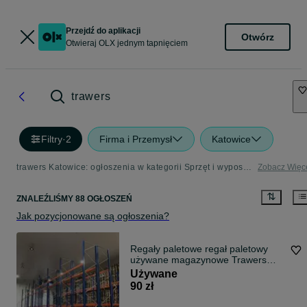
Przejdź do aplikacji
Otwórz
Otwieraj OLX jednym tapnięciem
trawers
Filtry
·
2
Firma i Przemysł
Katowice
trawers Katowice: ogłoszenia w kategorii Sprzęt i wyposażenie dla firm
Zobacz Więc
ZNALEŹLIŚMY 88 OGŁOSZEŃ
Jak pozycjonowane są ogłoszenia?
Regały paletowe regał paletowy
używane magazynowe Trawers
SLP
Używane
90 zł