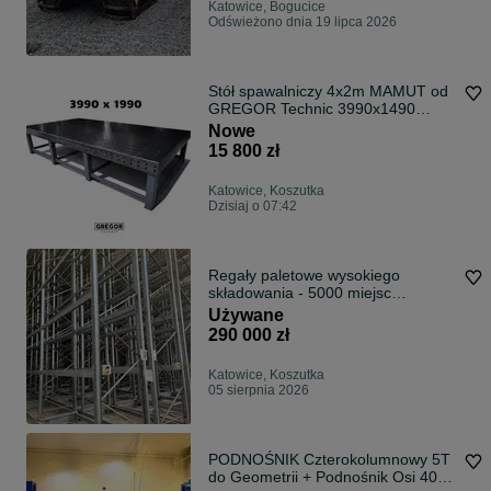
Katowice, Bogucice
Odświeżono dnia 19 lipca 2026
Stół spawalniczy 4x2m MAMUT od
GREGOR Technic 3990x1490
System 28 Blat 15mm Dostawa już
Nowe
złozony
15 800 zł
Katowice, Koszutka
Dzisiaj o 07:42
Regały paletowe wysokiego
składowania - 5000 miejsc
paletowych
Używane
290 000 zł
Katowice, Koszutka
05 sierpnia 2026
PODNOŚNIK Czterokolumnowy 5T
do Geometrii + Podnośnik Osi 400V