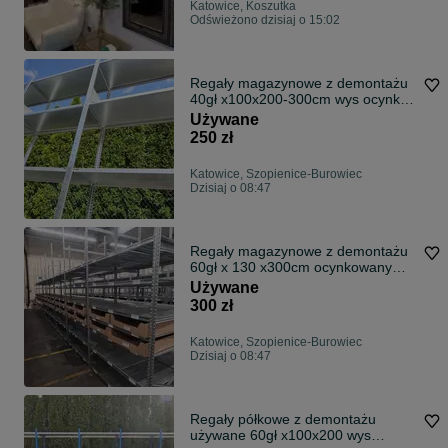
Katowice, Koszutka
Odświeżono dzisiaj o 15:02
Regały magazynowe z demontażu
40gł x100x200-300cm wys ocynk
ocynkowany
Używane
250 zł
Katowice, Szopienice-Burowiec
Dzisiaj o 08:47
Regały magazynowe z demontażu
60gł x 130 x300cm ocynkowany
Metalsisem
Używane
300 zł
Katowice, Szopienice-Burowiec
Dzisiaj o 08:47
Regały półkowe z demontażu
używane 60gł x100x200 wys