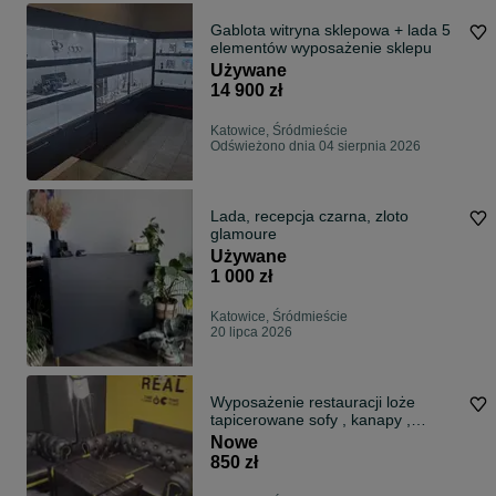
Gablota witryna sklepowa + lada 5
elementów wyposażenie sklepu
Używane
14 900 zł
Katowice, Śródmieście
Odświeżono dnia 04 sierpnia 2026
Lada, recepcja czarna, zloto
glamoure
Używane
1 000 zł
Katowice, Śródmieście
20 lipca 2026
Wyposażenie restauracji loże
tapicerowane sofy , kanapy ,
krzesła
Nowe
850 zł