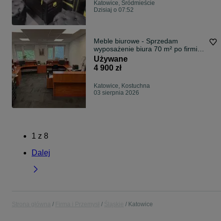
Katowice, Śródmieście
Dzisiaj o 07:52
Meble biurowe - Sprzedam
wyposażenie biura 70 m² po firmie
finansowej – Katowice
Używane
4 900 zł
Katowice, Kostuchna
03 sierpnia 2026
1
z
8
Dalej
Strona główna
Firma i Przemysł
Śląskie
Katowice