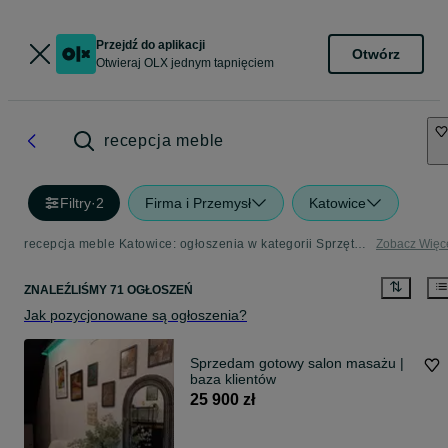
Przejdź do aplikacji
Otwórz
Otwieraj OLX jednym tapnięciem
recepcja meble
Filtry
·
2
Firma i Przemysł
Katowice
recepcja meble Katowice: ogłoszenia w kategorii Sprzęt i wyposażenie dla firm
Zobacz Więc
ZNALEŹLIŚMY 71 OGŁOSZEŃ
Jak pozycjonowane są ogłoszenia?
Sprzedam gotowy salon masażu |
baza klientów
25 900 zł