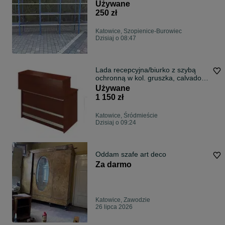
ocynkowane pólki
Używane
250 zł
Katowice, Szopienice-Burowiec
Dzisiaj o 08:47
Lada recepcyjna/biurko z szybą
ochronną w kol. gruszka, calvados
140cm
Używane
1 150 zł
Katowice, Śródmieście
Dzisiaj o 09:24
Oddam szafe art deco
Za darmo
Katowice, Zawodzie
26 lipca 2026