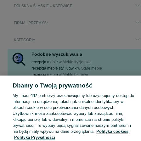
POLSKA » ŚLĄSKIE » KATOWICE
FIRMA I PRZEMYSŁ
KATEGORIA
Podobne wyszukiwania
recepcja meble
w
Meble fryzjerskie
recepcja meble styl ludwik
w
Stare meble
recepcja meble
w
Meble biurowe
recepcja meble
w
Regały
Dbamy o Twoją prywatność
recepcja meble
w
Wyposażenie salonów
My i nasi
447
partnerzy przechowujemy lub uzyskujemy dostęp do
Zobacz Więcej
informacji na urządzeniu, takich jak unikalne identyfikatory w
plikach cookie w celu przetwarzania danych osobowych.
Zobacz Więc
Aktualne ogłoszenia Katowice: recepcja meble ▶️ sprawdź oferty w kategorii Sprzęt i wyposażenie dla firm i kupuj taniej na OLX.pl!
Użytkownik może zaakceptować wybory lub zarządzać nimi,
klikając poniżej lub w dowolnym momencie na stronie polityki
prywatności. Te wybory będą sygnalizowane naszym partnerom i
Mapa kategorii
nie będą miały wpływu na dane przeglądania.
Polityka cookies,
Polityka Prywatności
Mapa miejscowości