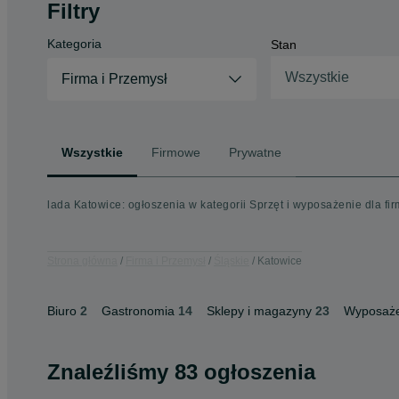
Filtry
Kategoria
Stan
Wszystkie
Firma i Przemysł
Wszystkie
Firmowe
Prywatne
lada Katowice: ogłoszenia w kategorii Sprzęt i wyposażenie dla fir
Strona główna
Firma i Przemysł
Śląskie
Katowice
Biuro
2
Gastronomia
14
Sklepy i magazyny
23
Wyposaże
Znaleźliśmy 83 ogłoszenia