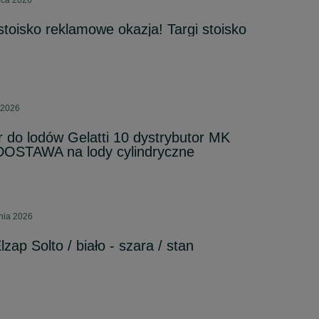
ipca 2026
toisko reklamowe okazja! Targi stoisko
 2026
do lodów Gelatti 10 dystrybutor MK
STAWA na lody cylindryczne
pnia 2026
zap Solto / biało - szara / stan