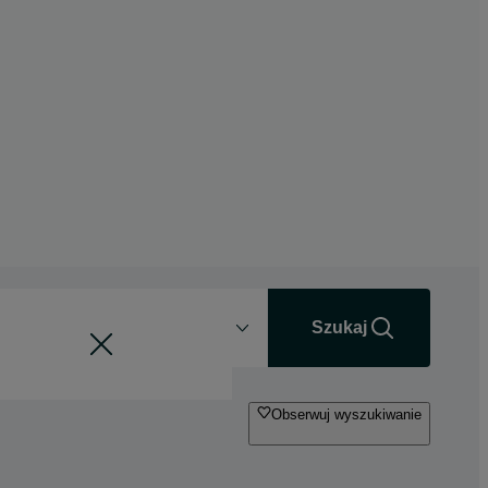
Odległość
+0 km
Szukaj
Obserwuj wyszukiwanie