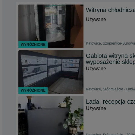
Witryna chłodnicza 
Używane
Katowice, Szopienice-Burowie
WYRÓŻNIONE
Gablota witryna s
wyposażenie skle
Używane
Katowice, Śródmieście - Odśw
WYRÓŻNIONE
Lada, recepcja cz
Używane