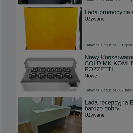
Katowice, Śródmieście - 20 l
Lada promocyjna s
Używane
Katowice, Bogucice - 31 lipca
Nowy Konserwator 
COLD MK KOMI DO
POZZETTI
Nowe
Katowice, Bogucice - 02 sier
Lada recepcyjna El
bardzo dobry
Używane