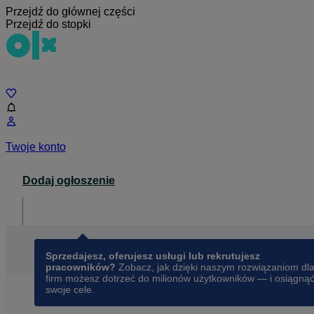
Przejdź do głównej części
Przejdź do stopki
Czat
Twoje konto
Dodaj ogłoszenie
Dla biznesu
opens in a new tab
Sprzedajesz, oferujesz usługi lub rekrutujesz
pracowników?
Zobacz, jak dzięki naszym rozwiązaniom dl
firm możesz dotrzeć do milionów użytkowników — i osiągną
swoje cele.