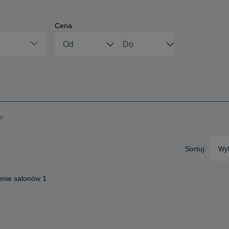
Cena
m
Sortuj:
Wyb
nie salonów
1