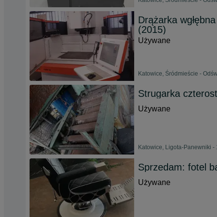
Katowice, Śródmieście - Odśw
Drążarka wgłębna
(2015)
Używane
Katowice, Śródmieście - Odśw
Strugarka czteros
Używane
Katowice, Ligota-Panewniki - 
Sprzedam: fotel ba
Używane