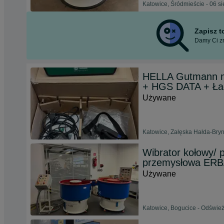
Katowice, Śródmieście - 06 s
Zapisz 
Damy Ci zn
HELLA Gutmann m
+ HGS DATA + Ła
Używane
Katowice, Załęska Hałda-Bryn
Wibrator kołowy/ 
przemysłowa ER
Używane
Katowice, Bogucice - Odśwież