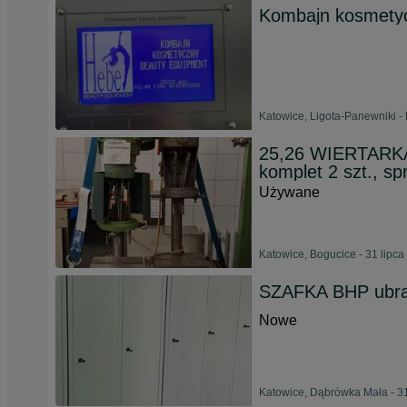
Kombajn kosmety
Katowice, Ligota-Panewniki - 
25,26 WIERTAR
komplet 2 szt., s
Używane
Katowice, Bogucice - 31 lipca
SZAFKA BHP ubra
Nowe
Katowice, Dąbrówka Mała - 31