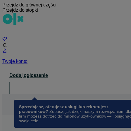
Przejdź do głównej części
Przejdź do stopki
Czat
Twoje konto
Dodaj ogłoszenie
Dla biznesu
opens in a new tab
Sprzedajesz, oferujesz usługi lub rekrutujesz
pracowników?
Zobacz, jak dzięki naszym rozwiązaniom dl
firm możesz dotrzeć do milionów użytkowników — i osiągną
swoje cele.