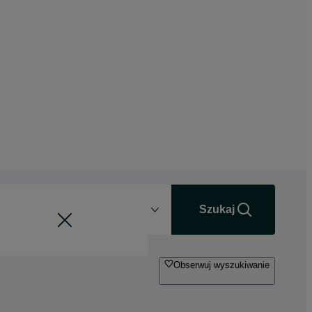
Odległość
+0 km
Szukaj
Obserwuj wyszukiwanie