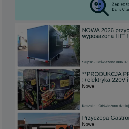
Zapisz 
Damy Ci zn
NOWA 2026 przyc
wyposażona HIT
Słupsk - Odświeżono dnia 07 
**PRODUKCJA P
!+elektryka 220V 
Nowe
Koszalin - Odświeżono dzisiaj
Przyczepa Gastr
Nowe