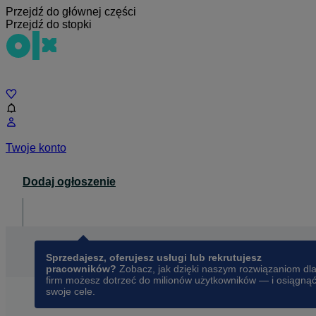
Przejdź do głównej części
Przejdź do stopki
Czat
Twoje konto
Dodaj ogłoszenie
Dla biznesu
opens in a new tab
Sprzedajesz, oferujesz usługi lub rekrutujesz
pracowników?
Zobacz, jak dzięki naszym rozwiązaniom dl
firm możesz dotrzeć do milionów użytkowników — i osiągną
swoje cele.