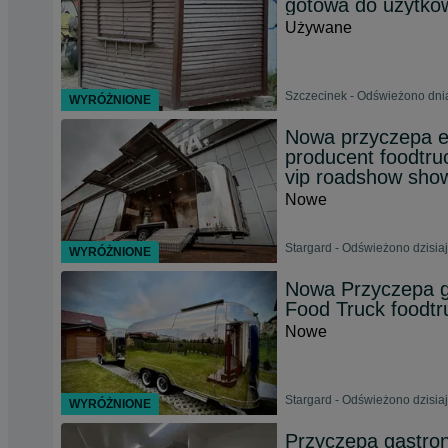
gotowa do użytko
Używane
Szczecinek - Odświeżono dni
WYRÓŻNIONE
Nowa przyczepa 
producent foodtru
vip roadshow sho
Nowe
Stargard - Odświeżono dzisiaj
WYRÓŻNIONE
Nowa Przyczepa g
Food Truck foodtr
Nowe
Stargard - Odświeżono dzisiaj
WYRÓŻNIONE
Przyczepa gastr