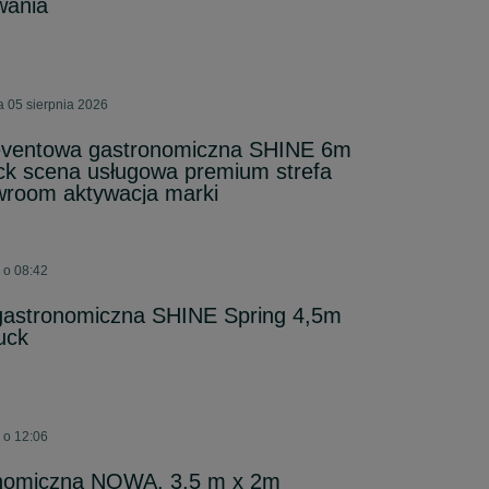
wania
a 05 sierpnia 2026
eventowa gastronomiczna SHINE 6m
ck scena usługowa premium strefa
wroom aktywacja marki
 o 08:42
astronomiczna SHINE Spring 4,5m
uck
 o 12:06
onomiczna NOWA. 3,5 m x 2m