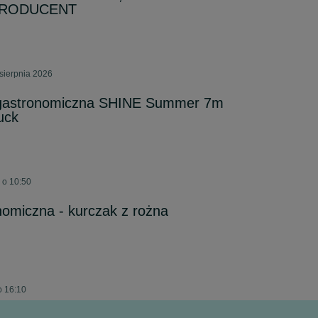
RODUCENT
sierpnia 2026
gastronomiczna SHINE Summer 7m
uck
 o 10:50
omiczna - kurczak z rożna
o 16:10