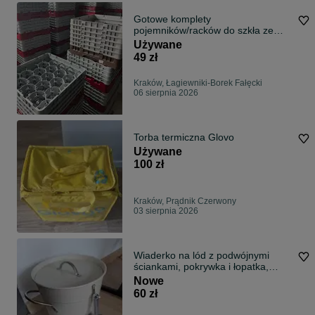
Gotowe komplety
pojemników/racków do szkła ze
szkłem + wózek – od 49 zł
Używane
49 zł
Kraków, Łagiewniki-Borek Fałęcki
06 sierpnia 2026
Torba termiczna Glovo
Używane
100 zł
Kraków, Prądnik Czerwony
03 sierpnia 2026
Wiaderko na lód z podwójnymi
ściankami, pokrywka i łopatka,
nowe, nieużywane, odbiór osobisty
Nowe
60 zł