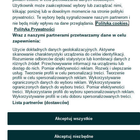
Zobacz Więc
Sprzedaż pojemników gastronomicznych w Polsce ▶️ Nowe i używane oferty ✅ Szeroki wybór w najlepszych cenach ✌ Przeglądaj ogłoszenia online na OLX.pl!
Użytkownik może zaakceptować wybory lub zarządzać nimi,
klikając poniżej lub w dowolnym momencie na stronie polityki
prywatności. Te wybory będą sygnalizowane naszym partnerom i
Mapa kategorii
nie będą miały wpływu na dane przeglądania.
Polityka cookies,
Mapa miejscowości
Polityka Prywatności
Wraz z naszymi partnerami przetwarzamy dane w celu
Mapa ministron
zapewnienia:
Popularne wyszukiwania
Użycie dokładnych danych geolokalizacyjnych. Aktywne
skanowanie charakterystyki urządzenia do celów identyfikacji.
Rozumienie odbiorców dzięki statystyce lub kombinacji danych z
różnych źródeł. Przechowywanie informacji na urządzeniu lub
dostęp do nich. Pomiar efektywności reklam. Rozwój i ulepszanie
usług. Tworzenie profili w celu personalizacji treści. Tworzenie
profili w celu spersonalizowanych reklam. Wykorzystywanie
ograniczonych danych do wyboru reklam. Wykorzystywanie
ograniczonych danych do wyboru treści. Pomiar efektywności
treści. Wykorzystanie profili do wyboru spersonalizowanych reklam.
Wykorzystywanie profili w celu doboru spersonalizowanych treści.
Lista partnerów (dostawców)
Akceptuj wszystkie
Akceptuj niezbędne