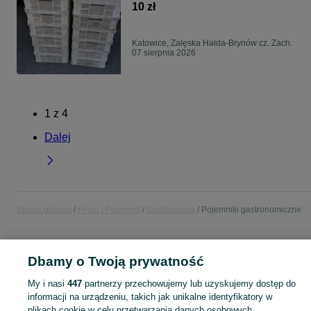
10 zł
Katowice, Załęska Hałda-Brynów cz. Zach.
07 sierpnia 2026
1
z
4
Dalej
Strona główna
Firma i Przemysł
Gastronomia
Pojemniki gastronomiczne
POLSKA
Dbamy o Twoją prywatność
My i nasi
447
partnerzy przechowujemy lub uzyskujemy dostęp do
KATEGORIA
informacji na urządzeniu, takich jak unikalne identyfikatory w
plikach cookie w celu przetwarzania danych osobowych.