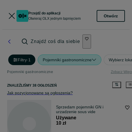
Przejdź do aplikacji
Otwórz
Otwieraj OLX jednym tapnięciem
Znajdź coś dla siebie
Filtry
·
1
Pojemniki gastronomiczne
Wybierz loka
Pojemniki gastronomiczne
Zobacz Więc
ZNALEŹLIŚMY 38 OGŁOSZEŃ
Jak pozycjonowane są ogłoszenia?
Sprzedam pojemniki GN i
urzadzenie sous vide
Używane
10 zł