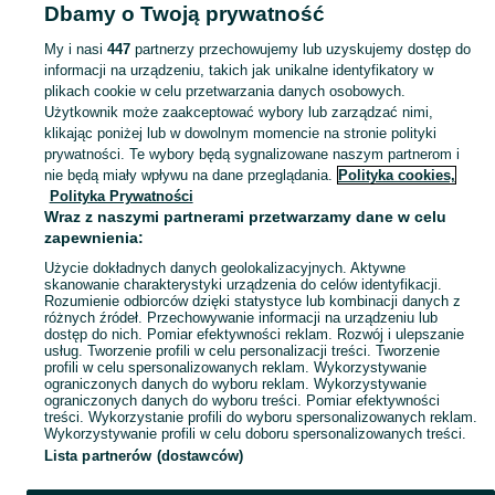
Popularne wyszukiwania
Dbamy o Twoją prywatność
patelnia gazowa gastronomiczna
przyczepa rolnicza
My i nasi
447
partnerzy przechowujemy lub uzyskujemy dostęp do
informacji na urządzeniu, takich jak unikalne identyfikatory w
plikach cookie w celu przetwarzania danych osobowych.
Zobacz Więc
Sprzedaż patelni gastronomicznych w Polsce ▶️ Nowe i używane oferty ✅ Szeroki wybór produktów w atrakcyjnych cenach ✌ Znajdź ogłoszenia na OLX.pl!
Użytkownik może zaakceptować wybory lub zarządzać nimi,
klikając poniżej lub w dowolnym momencie na stronie polityki
prywatności. Te wybory będą sygnalizowane naszym partnerom i
Mapa kategorii
nie będą miały wpływu na dane przeglądania.
Polityka cookies,
Mapa miejscowości
Polityka Prywatności
Wraz z naszymi partnerami przetwarzamy dane w celu
Mapa ministron
zapewnienia:
Popularne wyszukiwania
Użycie dokładnych danych geolokalizacyjnych. Aktywne
skanowanie charakterystyki urządzenia do celów identyfikacji.
Rozumienie odbiorców dzięki statystyce lub kombinacji danych z
różnych źródeł. Przechowywanie informacji na urządzeniu lub
dostęp do nich. Pomiar efektywności reklam. Rozwój i ulepszanie
usług. Tworzenie profili w celu personalizacji treści. Tworzenie
profili w celu spersonalizowanych reklam. Wykorzystywanie
ograniczonych danych do wyboru reklam. Wykorzystywanie
ograniczonych danych do wyboru treści. Pomiar efektywności
treści. Wykorzystanie profili do wyboru spersonalizowanych reklam.
Wykorzystywanie profili w celu doboru spersonalizowanych treści.
Lista partnerów (dostawców)