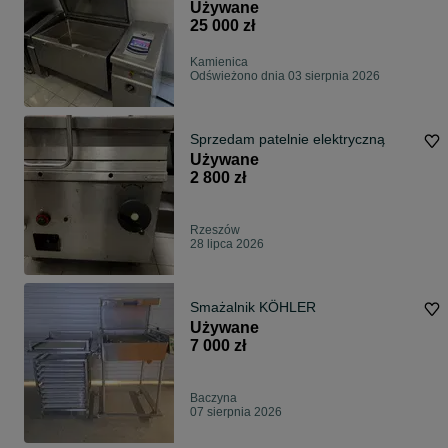
wielofunkcyjna ciśnieniowa jak
Używane
IVario I vario. Pa
25 000 zł
Kamienica
Odświeżono dnia 03 sierpnia 2026
Sprzedam patelnie elektryczną
Używane
2 800 zł
Rzeszów
28 lipca 2026
Smażalnik KÖHLER
Używane
7 000 zł
Baczyna
07 sierpnia 2026