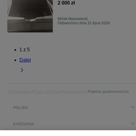
2 000 zł
Mińsk Mazowiecki
Odświeżono dnia 31 lipca 2026
1
z
5
Dalej
Strona główna
Firma i Przemysł
Gastronomia
Patelnie gastronomiczne
POLSKA
KATEGORIA