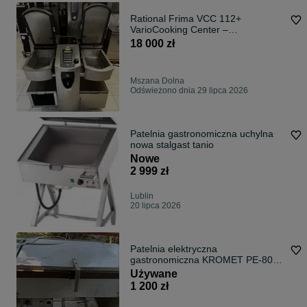
Rational Frima VCC 112+
VarioCooking Center –
Patelnia/Kocioł Gastronomiczny
18 000 zł
Mszana Dolna
Odświeżono dnia 29 lipca 2026
Patelnia gastronomiczna uchylna
nowa stalgast tanio
Nowe
2 999 zł
Lublin
20 lipca 2026
Patelnia elektryczna
gastronomiczna KROMET PE-80
80 l – sprawna, 12 kW
Używane
1 200 zł