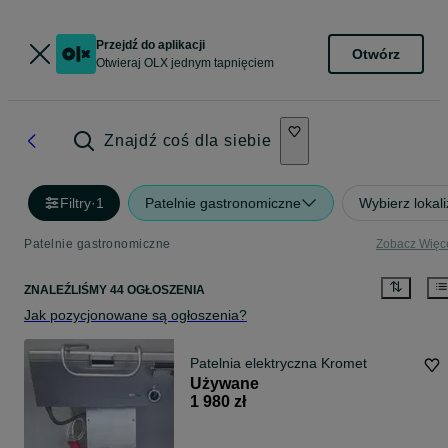
Przejdź do aplikacji
Otwórz
Otwieraj OLX jednym tapnięciem
Znajdź coś dla siebie
Filtry
·
1
Patelnie gastronomiczne
Wybierz lokali
Patelnie gastronomiczne
Zobacz Więc
ZNALEŹLIŚMY 44 OGŁOSZENIA
Jak pozycjonowane są ogłoszenia?
Patelnia elektryczna Kromet
Używane
1 980 zł