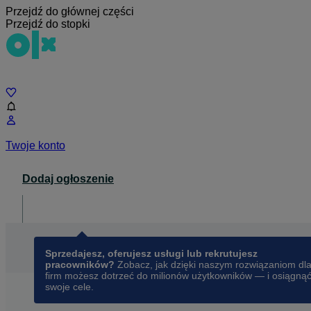
Przejdź do głównej części
Przejdź do stopki
Czat
Twoje konto
Dodaj ogłoszenie
Dla biznesu
opens in a new tab
Sprzedajesz, oferujesz usługi lub rekrutujesz
pracowników?
Zobacz, jak dzięki naszym rozwiązaniom dl
firm możesz dotrzeć do milionów użytkowników — i osiągną
swoje cele.