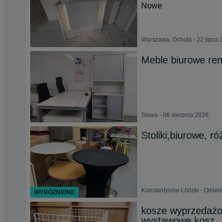
Nowe
Warszawa, Ochota - 22 lipca 
Meble biurowe re
Sława - 06 sierpnia 2026
Stoliki,biurowe, r
Konstantynów Łódzki - Odświ
WYRÓŻNIONE
kosze wyprzedażo
wystawowe kosz