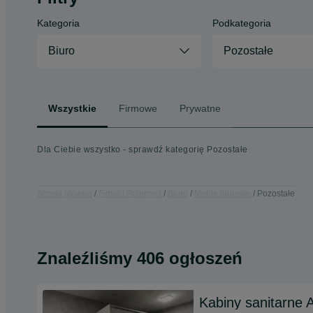
Kategoria
Podkategoria
Biuro
Pozostałe
Wszystkie
Firmowe
Prywatne
Dla Ciebie wszystko - sprawdź kategorię Pozostałe
Strona główna
Firma i Przemysł
Biuro
Meble biurowe
Pozostałe
Znaleźliśmy 406 ogłoszeń
Kabiny sanitarn