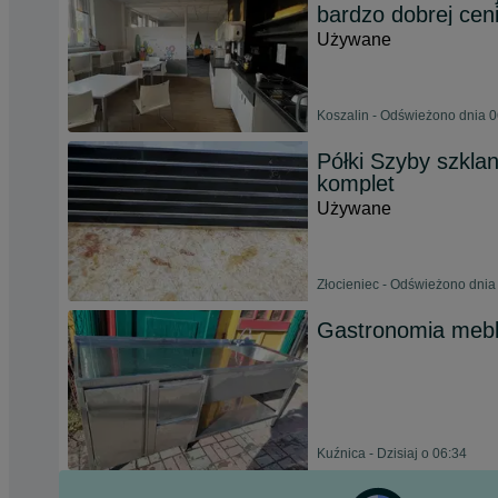
bardzo dobrej cen
Używane
Koszalin - Odświeżono dnia 0
Półki Szyby szkla
komplet
Używane
Złocieniec - Odświeżono dnia
Gastronomia meble
Kuźnica - Dzisiaj o 06:34