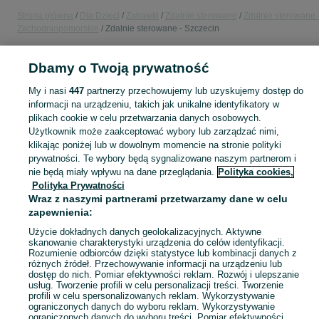
Strona główna
Dla Dzieci
Zabawki
Zdalnie sterowane
Zdalnie sterowane 
Zachodniopomorskie
Zdalnie sterowane - Szczecin
Dbamy o Twoją prywatność
POLSKA » ZACHODNIOPOMORSKIE » SZCZECIN
My i nasi
447
partnerzy przechowujemy lub uzyskujemy dostęp do
informacji na urządzeniu, takich jak unikalne identyfikatory w
KATEGORIA
plikach cookie w celu przetwarzania danych osobowych.
Użytkownik może zaakceptować wybory lub zarządzać nimi,
domek ogrodowy dla dzieci
,
basen z kulkami
,
zabawki ogrodowe
,
Zobacz Więc
zabawki mu
klikając poniżej lub w dowolnym momencie na stronie polityki
prywatności. Te wybory będą sygnalizowane naszym partnerom i
nie będą miały wpływu na dane przeglądania.
Polityka cookies,
Mapa kategorii
Polityka Prywatności
Mapa miejscowości
Wraz z naszymi partnerami przetwarzamy dane w celu
Mapa ministron
zapewnienia:
Popularne wyszukiwania
Użycie dokładnych danych geolokalizacyjnych. Aktywne
skanowanie charakterystyki urządzenia do celów identyfikacji.
Rozumienie odbiorców dzięki statystyce lub kombinacji danych z
różnych źródeł. Przechowywanie informacji na urządzeniu lub
dostęp do nich. Pomiar efektywności reklam. Rozwój i ulepszanie
usług. Tworzenie profili w celu personalizacji treści. Tworzenie
profili w celu spersonalizowanych reklam. Wykorzystywanie
ograniczonych danych do wyboru reklam. Wykorzystywanie
ograniczonych danych do wyboru treści. Pomiar efektywności