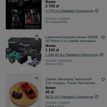
Nowe
2 700 zł
2 770 zł z Pakietem Ochronnym
Szczecin, Centrum
04 sierpnia 2026
Ładowarka Koparka Amewi G485E
SE Petrol 1:14 zdalnie sterowana
Nowe
1 150 zł
1 206,89 zł z Pakietem Ochronnym
Szczecin, Gumieńce
09 lipca 2026
Zdalnie Sterowany Samochód*
15m Zasięgu, Proste Sterowanie,
Lampy LED
Nowe
45 zł
50,61 zł z Pakietem Ochronnym
Szczecin, Centrum
Dzisiaj o 15:57