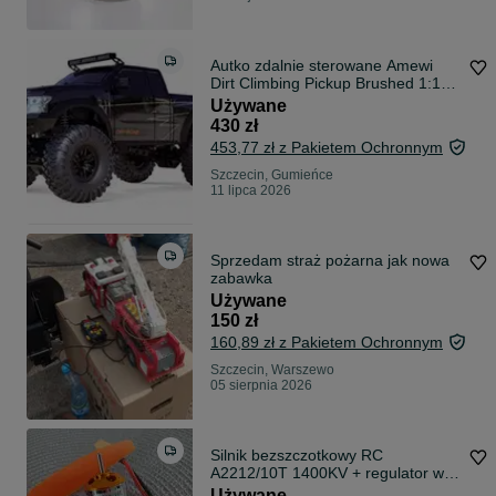
Autko zdalnie sterowane Amewi
Dirt Climbing Pickup Brushed 1:10
RC
Używane
430 zł
453,77 zł z Pakietem Ochronnym
Szczecin, Gumieńce
11 lipca 2026
Sprzedam straż pożarna jak nowa
zabawka
Używane
150 zł
160,89 zł z Pakietem Ochronnym
Szczecin, Warszewo
05 sierpnia 2026
Silnik bezszczotkowy RC
A2212/10T 1400KV + regulator w
zestawie + 2śmigła
Używane