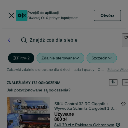
Przejdź do aplikacji
Otwórz
Otwieraj OLX jednym tapnięciem
Znajdź coś dla siebie
Filtry
·
2
Zdalnie sterowane
Szczecin
Zabawki zdalnie sterowane dla dzieci - auta i quady - OLX.pl
Zobacz Więc
ZNALEŹLIŚMY 172 OGŁOSZENIA
Jak pozycjonowane są ogłoszenia?
SIKU Control 32 RC Ciągnik +
Dostawa gratis
Wywrotka Schmitz Cargobull 1:32
Pilot Stan BDB
Używane
800 zł
840,79 zł z Pakietem Ochronnym