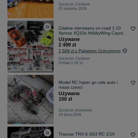
Szczecin, Centrum
05 sierpnia 2026
Zdalnie sterowany on-road 1:10
Xpress XQ10s HobbyWing Cayote
GensAce LiHV 2S Stock
Używane
2 499 zł
2 569 zł z Pakietem Ochronnym
Szczecin, Centrum
Dzisiaj o 18:11
Model RC hyper go cale auto i
masa czesci
Używane
100 zł
Szczecin, Krzekowo
18 lipca 2026
Traxxas TRX-6 G63 RC 1/10