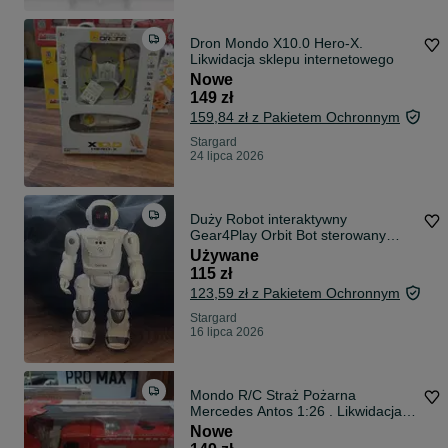
Dron Mondo X10.0 Hero-X.
Likwidacja sklepu internetowego
Nowe
149 zł
159,84 zł z Pakietem Ochronnym
Stargard
24 lipca 2026
Duży Robot interaktywny
Gear4Play Orbit Bot sterowany
podczerwienią zdalnie sterowany
Używane
115 zł
123,59 zł z Pakietem Ochronnym
Stargard
16 lipca 2026
Mondo R/C Straż Pożarna
Mercedes Antos 1:26 . Likwidacja
sklepu online
Nowe