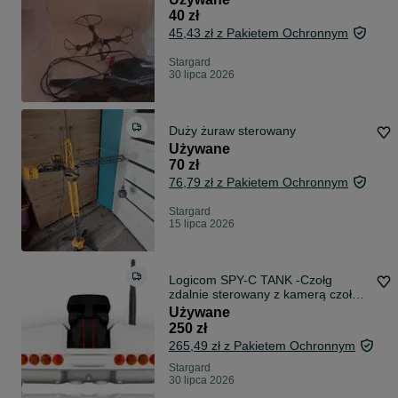
40 zł
45,43 zł z Pakietem Ochronnym
Stargard
30 lipca 2026
Duży żuraw sterowany
Używane
70 zł
76,79 zł z Pakietem Ochronnym
Stargard
15 lipca 2026
Logicom SPY-C TANK -Czołg
zdalnie sterowany z kamerą czołg
szpiegowski
Używane
250 zł
265,49 zł z Pakietem Ochronnym
Stargard
30 lipca 2026