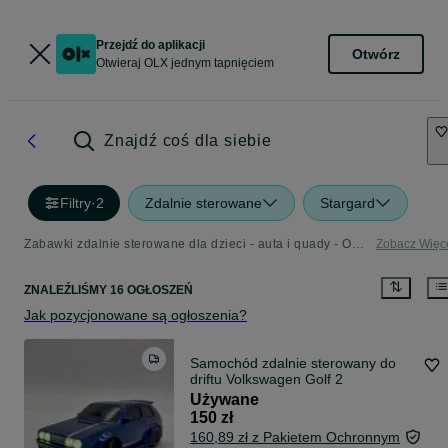
Przejdź do aplikacji
Otwórz
Otwieraj OLX jednym tapnięciem
Znajdź coś dla siebie
Filtry
·
2
Zdalnie sterowane
Stargard
Zabawki zdalnie sterowane dla dzieci - auta i quady - OLX.pl
Zobacz Więc
ZNALEŹLIŚMY 16 OGŁOSZEŃ
Jak pozycjonowane są ogłoszenia?
Samochód zdalnie sterowany do
driftu Volkswagen Golf 2
Używane
150 zł
160,89 zł z Pakietem Ochronnym