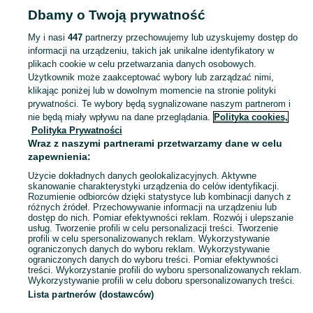
Strona główna
Dla Dzieci
Zabawki
Zdalnie sterowane
Zdalnie sterowane 
Dbamy o Twoją prywatność
Zachodniopomorskie
Zdalnie sterowane - Stargard
My i nasi
447
partnerzy przechowujemy lub uzyskujemy dostęp do
informacji na urządzeniu, takich jak unikalne identyfikatory w
KATEGORIA
plikach cookie w celu przetwarzania danych osobowych.
Użytkownik może zaakceptować wybory lub zarządzać nimi,
domek ogrodowy dla dzieci
,
basen z kulkami
,
zabawki ogrodowe
,
Zobacz Więc
zabawki mu
klikając poniżej lub w dowolnym momencie na stronie polityki
prywatności. Te wybory będą sygnalizowane naszym partnerom i
nie będą miały wpływu na dane przeglądania.
Polityka cookies,
Mapa kategorii
Polityka Prywatności
Mapa miejscowości
Wraz z naszymi partnerami przetwarzamy dane w celu
zapewnienia:
Mapa ministron
Użycie dokładnych danych geolokalizacyjnych. Aktywne
Popularne wyszukiwania
skanowanie charakterystyki urządzenia do celów identyfikacji.
Rozumienie odbiorców dzięki statystyce lub kombinacji danych z
różnych źródeł. Przechowywanie informacji na urządzeniu lub
dostęp do nich. Pomiar efektywności reklam. Rozwój i ulepszanie
usług. Tworzenie profili w celu personalizacji treści. Tworzenie
profili w celu spersonalizowanych reklam. Wykorzystywanie
ograniczonych danych do wyboru reklam. Wykorzystywanie
ograniczonych danych do wyboru treści. Pomiar efektywności
treści. Wykorzystanie profili do wyboru spersonalizowanych reklam.
Wykorzystywanie profili w celu doboru spersonalizowanych treści.
Lista partnerów (dostawców)