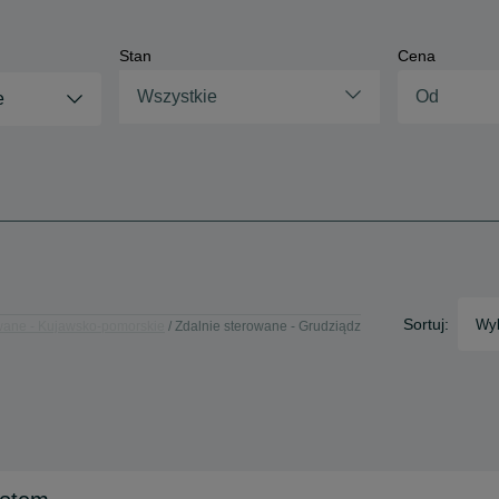
Stan
Cena
Wszystkie
e
Sortuj:
Wyb
wane - Kujawsko-pomorskie
Zdalnie sterowane - Grudziądz