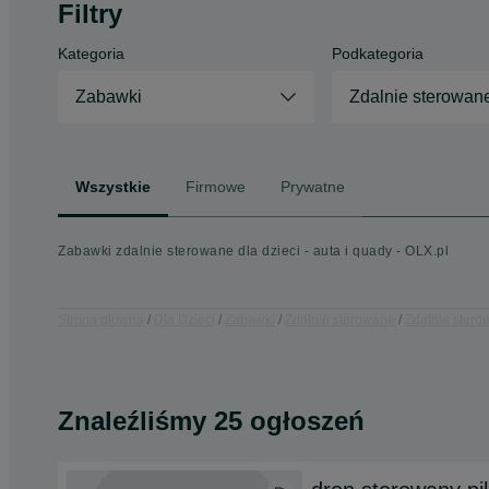
Filtry
Kategoria
Podkategoria
Zabawki
Zdalnie sterowan
Wszystkie
Firmowe
Prywatne
Zabawki zdalnie sterowane dla dzieci - auta i quady - OLX.pl
Strona główna
Dla Dzieci
Zabawki
Zdalnie sterowane
Zdalnie stero
Znaleźliśmy 25 ogłoszeń