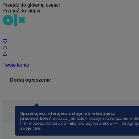
Przejdź do głównej części
Przejdź do stopki
Czat
Twoje konto
Dodaj ogłoszenie
Dla biznesu
opens in a new tab
Sprzedajesz, oferujesz usługi lub rekrutujesz
pracowników?
Zobacz, jak dzięki naszym rozwiązaniom dl
firm możesz dotrzeć do milionów użytkowników — i osiągną
swoje cele.