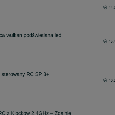
44,
a wulkan podświetlana led
45,
 sterowany RC SP 3+
40,
RC z Klocków 2.4GHz – Zdalnie