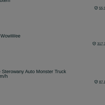
lotem
55,
or WowWee
317,
 Sterowany Auto Monster Truck
km/h
87,