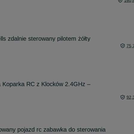
160,
s zdalnie sterowany pilotem żółty
75,
a Koparka RC z Klocków 2.4GHz –
92,
rowany pojazd rc zabawka do sterowania