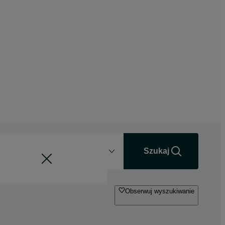
Odległość
+0 km
Szukaj
Obserwuj wyszukiwanie