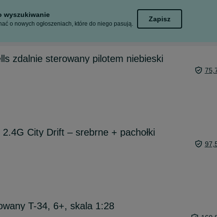
to wyszukiwanie
Zapisz
ać o nowych ogłoszeniach, które do niego pasują.
s zdalnie sterowany pilotem niebieski
75,
 2.4G City Drift – srebrne + pachołki
97,
owany T-34, 6+, skala 1:28