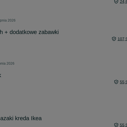
24,
rpnia 2026
oh + dodatkowe zabawki
107,
pnia 2026
k
55,
mazaki kreda Ikea
55,