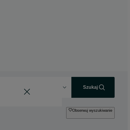
Odległość
+0 km
Szukaj
Obserwuj wyszukiwanie