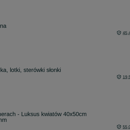
ina
45,
a, lotki, sterówki słonki
19,
erach - Luksus kwiatów 40x50cm
 mm
55,