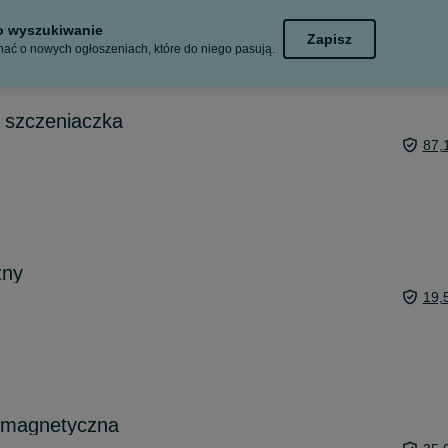
to wyszukiwanie
Zapisz
ać o nowych ogłoszeniach, które do niego pasują.
a szczeniaczka
87,
zny
19,
a magnetyczna