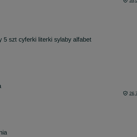
35,
 szt cyferki literki sylaby alfabet
a
26,
nia