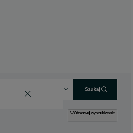
Odległość
+0 km
Szukaj
Obserwuj wyszukiwanie