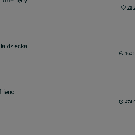
 dziecięcy
76,
la dziecka
160,
friend
474,