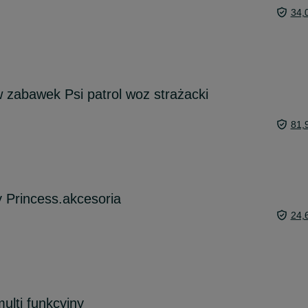
34,
zabawek Psi patrol woz strażacki
81,
 Princess.akcesoria
24,
lti funkcyjny