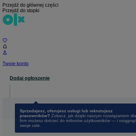
Przejdź do głównej części
Przejdź do stopki
Czat
Twoje konto
Dodaj ogłoszenie
Dla biznesu
opens in a new tab
Sprzedajesz, oferujesz usługi lub rekrutujesz
pracowników?
Zobacz, jak dzięki naszym rozwiązaniom dl
firm możesz dotrzeć do milionów użytkowników — i osiągną
swoje cele.