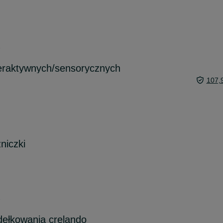
6
eraktywnych/sensorycznych
107,
niczki
6
dełkowania crelando