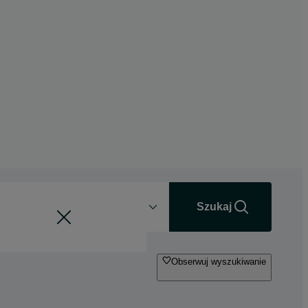
Odległość
+0 km
Szukaj
Obserwuj wyszukiwanie