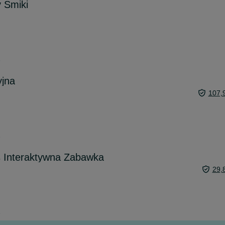
y Smiki
6
yjna
107,
6
 Interaktywna Zabawka
29,
6