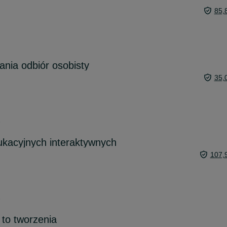
85,
ania odbiór osobisty
35,
6
kacyjnych interaktywnych
107,
6
to tworzenia