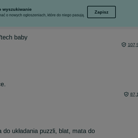
to wyszukiwanie
Zapisz
ać o nowych ogłoszeniach, które do niego pasują.
Vtech baby
107,
6
ce.
87,
 do układania puzzli, blat, mata do