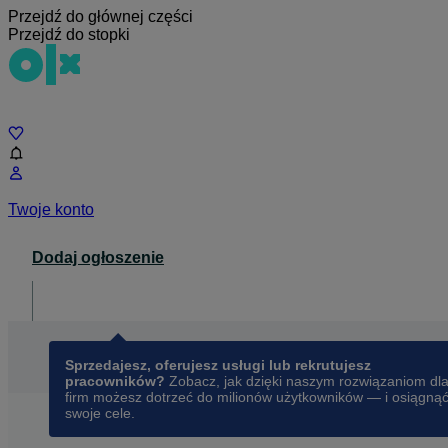
Przejdź do głównej części
Przejdź do stopki
Czat
Twoje konto
Dodaj ogłoszenie
Dla biznesu
opens in a new tab
Sprzedajesz, oferujesz usługi lub rekrutujesz
pracowników?
Zobacz, jak dzięki naszym rozwiązaniom dl
firm możesz dotrzeć do milionów użytkowników — i osiągną
swoje cele.