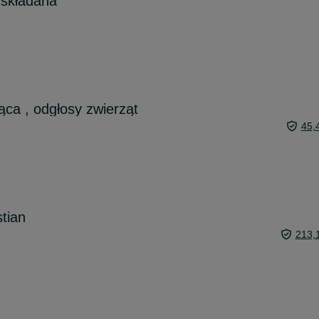
 składana
ca , odgłosy zwierząt
45,
stian
213,
6