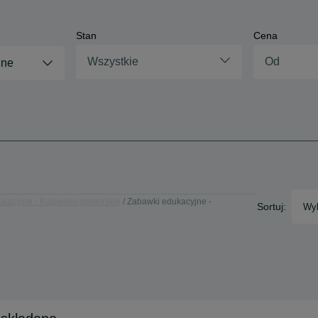
Stan
Cena
Wszystkie
jne
ukacyjne - Kujawsko-pomorskie
Zabawki edukacyjne -
Sortuj:
Wyb