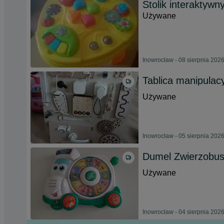
Stolik interaktywn
Używane
Inowrocław - 08 sierpnia 202
Tablica manipulac
Używane
Inowrocław - 05 sierpnia 202
Dumel Zwierzobus
Używane
Inowrocław - 04 sierpnia 202