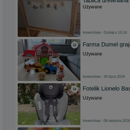
Tablica drewniana
Używane
Inowrocław - Dzisiaj o 10:16
Farma Dumel grają
Używane
Inowrocław - 30 lipca 2026
Fotelik Lionelo Ba
Używane
Inowrocław - 08 sierpnia 202