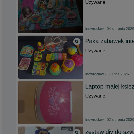
Używane
Inowrocław - 04 sierpnia 202
Paka zabawek int
Używane
Inowrocław - 17 lipca 2026
Laptop małej księż
Używane
Inowrocław - 02 sierpnia 202
zestaw diy do szy