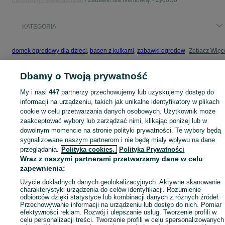
niemowląt - Wielkopolskie
Zabawki dla niemowląt - Żydowo
KATEGORIA
domek ogrodowy dla dzieci
,
basen z kulkami
,
zabawki ogrodowe
,
Zobacz Więc
zabawki mu
Dbamy o Twoją prywatność
Mapa kategorii
Mapa miejscowości
My i nasi
447
partnerzy przechowujemy lub uzyskujemy dostęp do
informacji na urządzeniu, takich jak unikalne identyfikatory w plikach
Mapa ministron
cookie w celu przetwarzania danych osobowych. Użytkownik może
Popularne wyszukiwania
zaakceptować wybory lub zarządzać nimi, klikając poniżej lub w
dowolnym momencie na stronie polityki prywatności. Te wybory będą
sygnalizowane naszym partnerom i nie będą miały wpływu na dane
przeglądania.
Polityka cookies,
Polityka Prywatności
Wraz z naszymi partnerami przetwarzamy dane w celu
zapewnienia:
Użycie dokładnych danych geolokalizacyjnych. Aktywne skanowanie
charakterystyki urządzenia do celów identyfikacji. Rozumienie
odbiorców dzięki statystyce lub kombinacji danych z różnych źródeł.
Przechowywanie informacji na urządzeniu lub dostęp do nich. Pomiar
efektywności reklam. Rozwój i ulepszanie usług. Tworzenie profili w
celu personalizacji treści. Tworzenie profili w celu spersonalizowanych