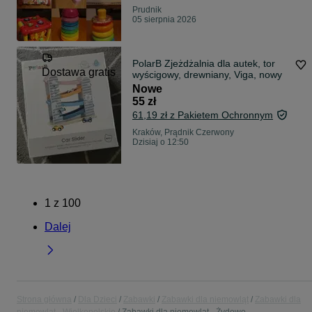
Prudnik
05 sierpnia 2026
PolarB Zjeżdżalnia dla autek, tor
Dostawa gratis
wyścigowy, drewniany, Viga, nowy
Nowe
55 zł
61,19 zł z Pakietem Ochronnym
Kraków, Prądnik Czerwony
Dzisiaj o 12:50
1
z
100
Dalej
Strona główna
Dla Dzieci
Zabawki
Zabawki dla niemowląt
Zabawki dla