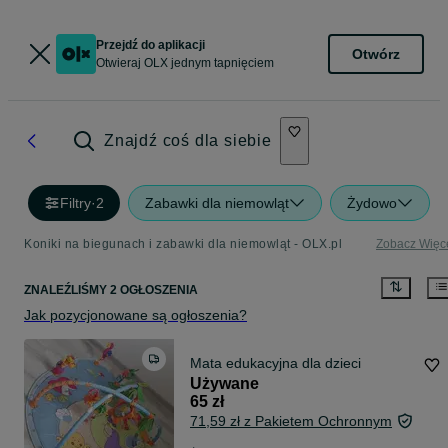
Przejdź do aplikacji
Otwórz
Otwieraj OLX jednym tapnięciem
Znajdź coś dla siebie
Filtry
·
2
Zabawki dla niemowląt
Żydowo
Koniki na biegunach i zabawki dla niemowląt - OLX.pl
Zobacz Więc
ZNALEŹLIŚMY 2 OGŁOSZENIA
Jak pozycjonowane są ogłoszenia?
Mata edukacyjna dla dzieci
Używane
65 zł
71,59 zł z Pakietem Ochronnym