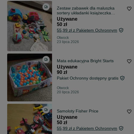
Zestaw zabawek dla maluszka
sortery układanki książeczka
kąpielowa grzechotki
Używane
50 zł
55,99 zł z Pakietem Ochronnym
Otwock
23 lipca 2026
Mata edukacyjna Bright Starts
Używane
90 zł
Pakiet Ochronny dostępny gratis
Otwock
20 lipca 2026
Samoloty Fisher Price
Używane
50 zł
55,99 zł z Pakietem Ochronnym