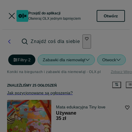
Przejdź do aplikacji
Otwórz
Otwieraj OLX jednym tapnięciem
Znajdź coś dla siebie
Filtry
·
2
Zabawki dla niemowląt
Otwock
Koniki na biegunach i zabawki dla niemowląt - OLX.pl
Zobacz Więc
ZNALEŹLIŚMY 25 OGŁOSZEŃ
Jak pozycjonowane są ogłoszenia?
Mata edukacyjna Tiny love
Używane
35 zł