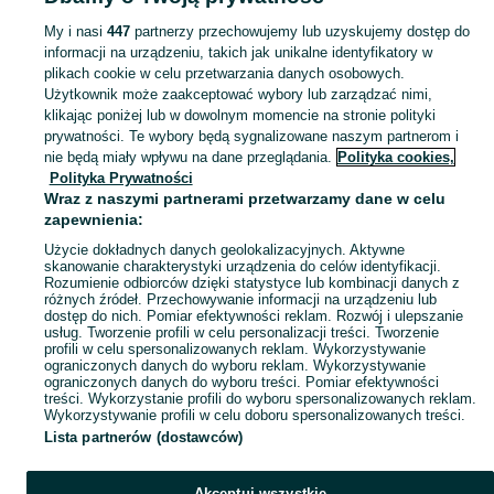
niemowląt - Mazowieckie
Zabawki dla niemowląt - Otwock
My i nasi
447
partnerzy przechowujemy lub uzyskujemy dostęp do
informacji na urządzeniu, takich jak unikalne identyfikatory w
KATEGORIA
plikach cookie w celu przetwarzania danych osobowych.
Użytkownik może zaakceptować wybory lub zarządzać nimi,
domek ogrodowy dla dzieci
,
basen z kulkami
,
zabawki ogrodowe
,
Zobacz Więc
zabawki mu
klikając poniżej lub w dowolnym momencie na stronie polityki
prywatności. Te wybory będą sygnalizowane naszym partnerom i
nie będą miały wpływu na dane przeglądania.
Polityka cookies,
Mapa kategorii
Polityka Prywatności
Mapa miejscowości
Wraz z naszymi partnerami przetwarzamy dane w celu
zapewnienia:
Mapa ministron
Użycie dokładnych danych geolokalizacyjnych. Aktywne
Popularne wyszukiwania
skanowanie charakterystyki urządzenia do celów identyfikacji.
Rozumienie odbiorców dzięki statystyce lub kombinacji danych z
różnych źródeł. Przechowywanie informacji na urządzeniu lub
dostęp do nich. Pomiar efektywności reklam. Rozwój i ulepszanie
usług. Tworzenie profili w celu personalizacji treści. Tworzenie
profili w celu spersonalizowanych reklam. Wykorzystywanie
ograniczonych danych do wyboru reklam. Wykorzystywanie
ograniczonych danych do wyboru treści. Pomiar efektywności
treści. Wykorzystanie profili do wyboru spersonalizowanych reklam.
Wykorzystywanie profili w celu doboru spersonalizowanych treści.
Lista partnerów (dostawców)
Akceptuj wszystkie