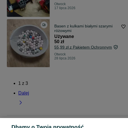
Otwock
17 lipca 2026
Basen z kulkami białymi szarymi
różowymi
Używane
50 zł
55,99 zł z Pakietem Ochronnym
Otwock
28 lipca 2026
1
z
3
Dalej
Strona główna
Dla Dzieci
Zabawki
Zabawki dla niemowląt
Zabawki dla
Dbamy o Twoją prywatność