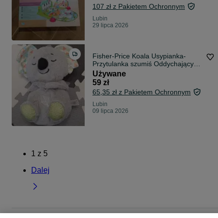
107 zł z Pakietem Ochronnym
Lubin
29 lipca 2026
Fisher-Price Koala Usypianka-
Przytulanka szumiś Oddychający
uspokajacz
Używane
59 zł
65,35 zł z Pakietem Ochronnym
Lubin
09 lipca 2026
1
z
5
Dalej