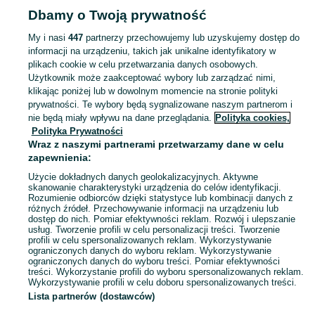
Strona główna
Dla Dzieci
Zabawki
Zabawki dla niemowląt
Zabawki dla
Dbamy o Twoją prywatność
niemowląt - Dolnośląskie
Zabawki dla niemowląt - Lubin
My i nasi
447
partnerzy przechowujemy lub uzyskujemy dostęp do
informacji na urządzeniu, takich jak unikalne identyfikatory w
KATEGORIA
plikach cookie w celu przetwarzania danych osobowych.
Użytkownik może zaakceptować wybory lub zarządzać nimi,
domek ogrodowy dla dzieci
,
basen z kulkami
,
zabawki ogrodowe
,
Zobacz Więc
zabawki mu
klikając poniżej lub w dowolnym momencie na stronie polityki
prywatności. Te wybory będą sygnalizowane naszym partnerom i
nie będą miały wpływu na dane przeglądania.
Polityka cookies,
Mapa kategorii
Polityka Prywatności
Mapa miejscowości
Wraz z naszymi partnerami przetwarzamy dane w celu
zapewnienia:
Mapa ministron
Użycie dokładnych danych geolokalizacyjnych. Aktywne
Popularne wyszukiwania
skanowanie charakterystyki urządzenia do celów identyfikacji.
Rozumienie odbiorców dzięki statystyce lub kombinacji danych z
różnych źródeł. Przechowywanie informacji na urządzeniu lub
dostęp do nich. Pomiar efektywności reklam. Rozwój i ulepszanie
usług. Tworzenie profili w celu personalizacji treści. Tworzenie
profili w celu spersonalizowanych reklam. Wykorzystywanie
ograniczonych danych do wyboru reklam. Wykorzystywanie
ograniczonych danych do wyboru treści. Pomiar efektywności
treści. Wykorzystanie profili do wyboru spersonalizowanych reklam.
Wykorzystywanie profili w celu doboru spersonalizowanych treści.
Lista partnerów (dostawców)