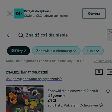
Przejdź do aplikacji
Otwórz
Otwieraj OLX jednym tapnięciem
Znajdź coś dla siebie
Filtry
·
2
Zabawki dla niemowląt
Lubin
Koniki na biegunach i zabawki dla niemowląt - OLX.pl
Zobacz Więc
ZNALEŹLIŚMY 47 OGŁOSZEŃ
Jak pozycjonowane są ogłoszenia?
Zabawki dla niemowląt*12 sztuk
Dostawa gratis
Używane
24 zł
28,81 zł z Pakietem Ochronnym