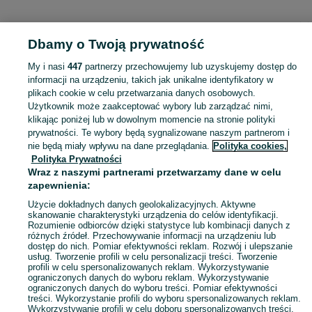
KATEGORIA
Dbamy o Twoją prywatność
Popularne wyszukiwania
My i nasi
447
partnerzy przechowujemy lub uzyskujemy dostęp do
haba
informacji na urządzeniu, takich jak unikalne identyfikatory w
plikach cookie w celu przetwarzania danych osobowych.
Użytkownik może zaakceptować wybory lub zarządzać nimi,
domek ogrodowy dla dzieci
,
basen z kulkami
,
zabawki ogrodowe
,
Zobacz Więc
zabawki mu
klikając poniżej lub w dowolnym momencie na stronie polityki
prywatności. Te wybory będą sygnalizowane naszym partnerom i
nie będą miały wpływu na dane przeglądania.
Polityka cookies,
Mapa kategorii
Polityka Prywatności
Mapa miejscowości
Wraz z naszymi partnerami przetwarzamy dane w celu
zapewnienia:
Mapa ministron
Popularne wyszukiwania
Użycie dokładnych danych geolokalizacyjnych. Aktywne
skanowanie charakterystyki urządzenia do celów identyfikacji.
Rozumienie odbiorców dzięki statystyce lub kombinacji danych z
różnych źródeł. Przechowywanie informacji na urządzeniu lub
dostęp do nich. Pomiar efektywności reklam. Rozwój i ulepszanie
usług. Tworzenie profili w celu personalizacji treści. Tworzenie
profili w celu spersonalizowanych reklam. Wykorzystywanie
ograniczonych danych do wyboru reklam. Wykorzystywanie
ograniczonych danych do wyboru treści. Pomiar efektywności
treści. Wykorzystanie profili do wyboru spersonalizowanych reklam.
Wykorzystywanie profili w celu doboru spersonalizowanych treści.