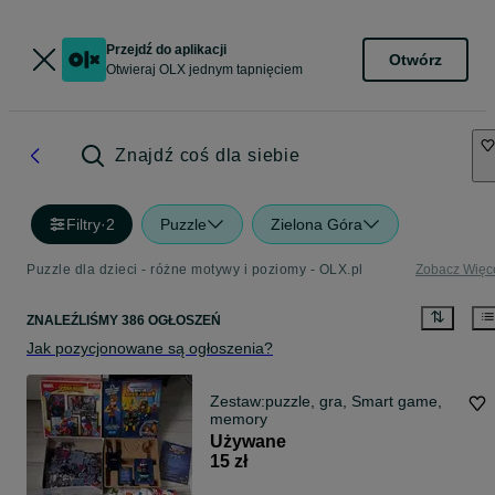
Przejdź do aplikacji
Otwórz
Otwieraj OLX jednym tapnięciem
Znajdź coś dla siebie
Filtry
·
2
Puzzle
Zielona Góra
Puzzle dla dzieci - różne motywy i poziomy - OLX.pl
Zobacz Więc
ZNALEŹLIŚMY 386 OGŁOSZEŃ
Jak pozycjonowane są ogłoszenia?
Zestaw:puzzle, gra, Smart game,
memory
Używane
15 zł