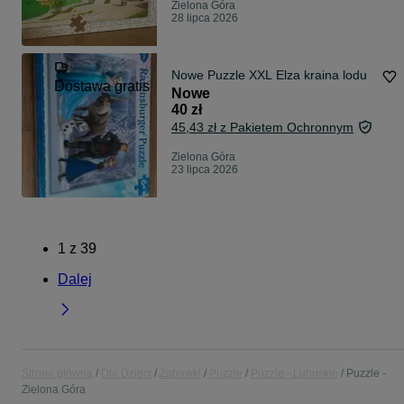
Zielona Góra
28 lipca 2026
Nowe Puzzle XXL Elza kraina lodu
Dostawa gratis
Nowe
40 zł
45,43 zł z Pakietem Ochronnym
Zielona Góra
23 lipca 2026
1
z
39
Dalej
Strona główna
Dla Dzieci
Zabawki
Puzzle
Puzzle - Lubuskie
Puzzle -
Zielona Góra