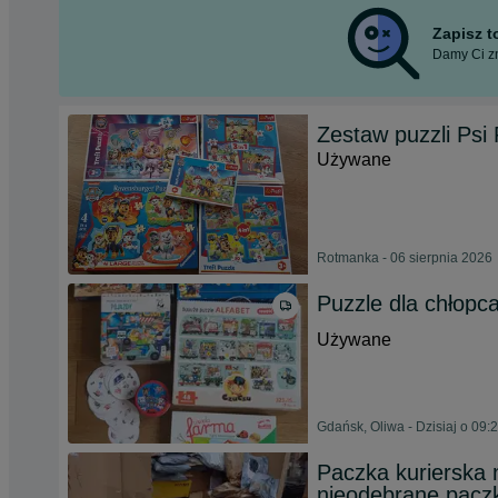
Zapisz 
Damy Ci zn
Zestaw puzzli Psi 
Używane
Rotmanka - 06 sierpnia 2026
Puzzle dla chłopca
Używane
Gdańsk, Oliwa - Dzisiaj o 09:
Paczka kurierska 
nieodebrane paczk