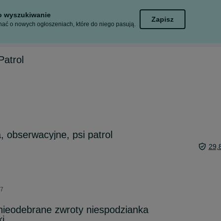
to wyszukiwanie
Zapisz
ać o nowych ogłoszeniach, które do niego pasują.
Patrol
, obserwacyjne, psi patrol
29,
27
nieodebrane zwroty niespodzianka
i