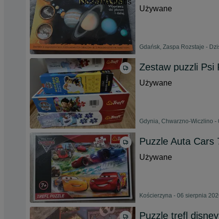
Dostawa gratis
Używane
Gdańsk, Zaspa Rozstaje - Dzis
Zestaw puzzli Psi 
Używane
Gdynia, Chwarzno-Wiczlino - 
Puzzle Auta Cars 
Używane
Kościerzyna - 06 sierpnia 20
Puzzle trefl disne