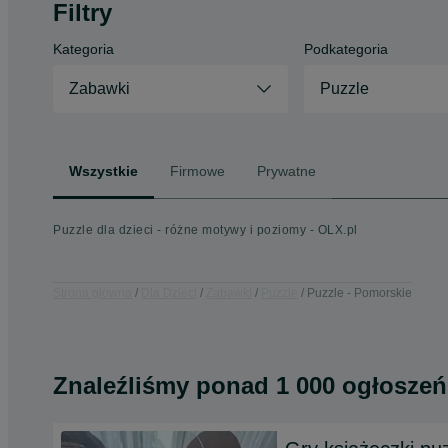
Filtry
Kategoria
Podkategoria
Zabawki
Puzzle
Wszystkie
Firmowe
Prywatne
Puzzle dla dzieci - różne motywy i poziomy - OLX.pl
Strona główna
Dla Dzieci
Zabawki
Puzzle
Puzzle - Pomorskie
Znaleźliśmy
ponad
1 000 ogłoszeń