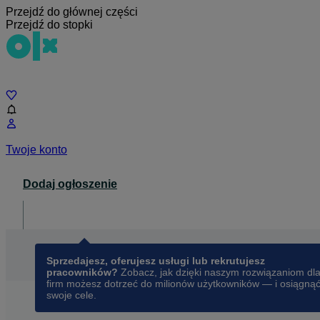
Przejdź do głównej części
Przejdź do stopki
Czat
Twoje konto
Dodaj ogłoszenie
Dla biznesu
opens in a new tab
Sprzedajesz, oferujesz usługi lub rekrutujesz
pracowników?
Zobacz, jak dzięki naszym rozwiązaniom dl
firm możesz dotrzeć do milionów użytkowników — i osiągną
swoje cele.