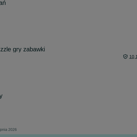
ań
zzle gry zabawki
10,
y
rpnia 2026