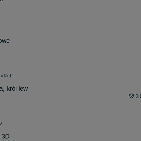
nowe
 o 08:14
a, król lew
9,
30
 3D