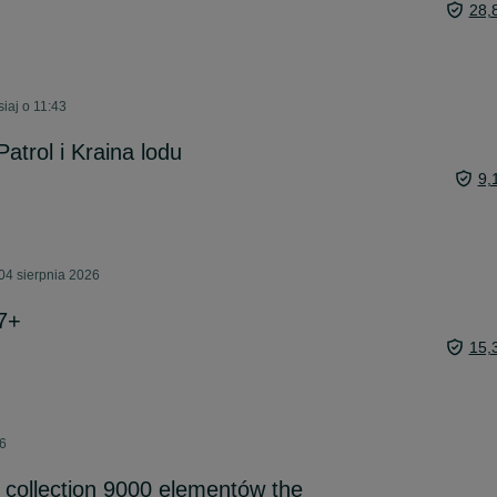
28,
iaj o 11:43
Patrol i Kraina lodu
9,
04 sierpnia 2026
7+
15,
26
y collection 9000 elementów the