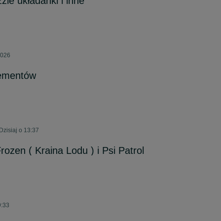
zle układanki i inne
2026
lementów
Dzisiaj o 13:37
rozen ( Kraina Lodu ) i Psi Patrol
9:33