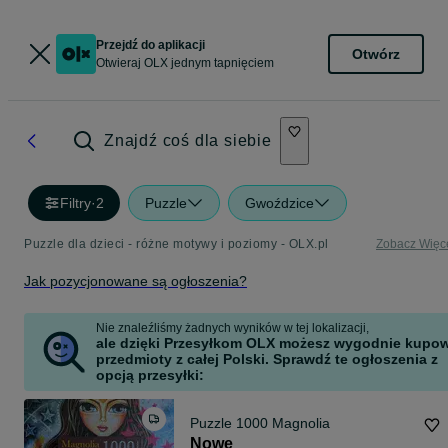
Przejdź do aplikacji
Otwórz
Otwieraj OLX jednym tapnięciem
Znajdź coś dla siebie
Filtry
·
2
Puzzle
Gwoździce
Puzzle dla dzieci - różne motywy i poziomy - OLX.pl
Zobacz Więc
Jak pozycjonowane są ogłoszenia?
Nie znaleźliśmy żadnych wyników w tej lokalizacji,
ale dzięki Przesyłkom OLX możesz wygodnie kupo
przedmioty z całej Polski. Sprawdź te ogłoszenia z
opcją przesyłki:
Puzzle 1000 Magnolia
Nowe