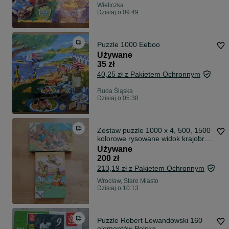
Wieliczka
Dzisiaj o 09:49
Puzzle 1000 Eeboo
Używane
35 zł
40,25 zł z Pakietem Ochronnym
Ruda Śląska
Dzisiaj o 05:38
Zestaw puzzle 1000 x 4, 500, 1500
kolorowe rysowane widok krajobraz
malarstwo
Używane
200 zł
213,19 zł z Pakietem Ochronnym
Wrocław, Stare Miasto
Dzisiaj o 10:13
Puzzle Robert Lewandowski 160
elementów Polska