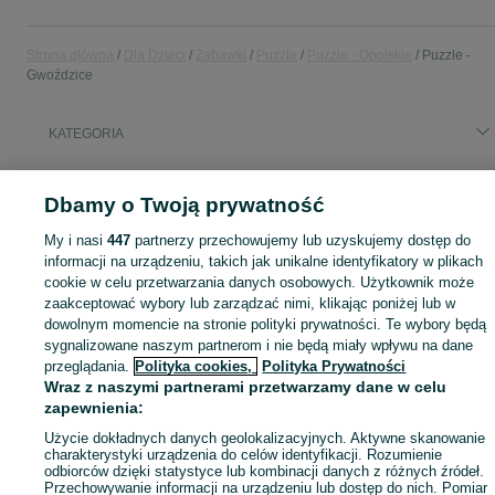
Strona główna
Dla Dzieci
Zabawki
Puzzle
Puzzle - Opolskie
Puzzle -
Gwoździce
KATEGORIA
domek ogrodowy dla dzieci
,
basen z kulkami
,
zabawki ogrodowe
,
Zobacz Więc
zabawki mu
Dbamy o Twoją prywatność
My i nasi
447
partnerzy przechowujemy lub uzyskujemy dostęp do
Mapa kategorii
informacji na urządzeniu, takich jak unikalne identyfikatory w plikach
Mapa miejscowości
cookie w celu przetwarzania danych osobowych. Użytkownik może
Mapa ministron
zaakceptować wybory lub zarządzać nimi, klikając poniżej lub w
dowolnym momencie na stronie polityki prywatności. Te wybory będą
Popularne wyszukiwania
sygnalizowane naszym partnerom i nie będą miały wpływu na dane
przeglądania.
Polityka cookies,
Polityka Prywatności
Wraz z naszymi partnerami przetwarzamy dane w celu
zapewnienia:
Użycie dokładnych danych geolokalizacyjnych. Aktywne skanowanie
charakterystyki urządzenia do celów identyfikacji. Rozumienie
odbiorców dzięki statystyce lub kombinacji danych z różnych źródeł.
Przechowywanie informacji na urządzeniu lub dostęp do nich. Pomiar