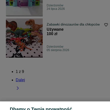
Dzierżoniów
24 lipca 2026
Zabawki dinozaurów dla chłopców
Używane
100 zł
Dzierżoniów
05 sierpnia 2026
1
z
9
Dalej
Strona główna
Dla Dzieci
Zabawki
Pozostałe
Pozostałe - Dolnośląskie
Dbamy o Twoją prywatność