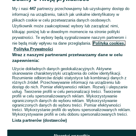
Pozostałe - Dzierżoniów
My i nasi
447
partnerzy przechowujemy lub uzyskujemy dostęp do
informacji na urządzeniu, takich jak unikalne identyfikatory w
KATEGORIA
plikach cookie w celu przetwarzania danych osobowych.
Użytkownik może zaakceptować wybory lub zarządzać nimi,
domek ogrodowy dla dzieci
,
basen z kulkami
,
zabawki ogrodowe
,
Zobacz Więc
zabawki mu
klikając poniżej lub w dowolnym momencie na stronie polityki
prywatności. Te wybory będą sygnalizowane naszym partnerom i
nie będą miały wpływu na dane przeglądania.
Polityka cookies,
Mapa kategorii
Polityka Prywatności
Mapa miejscowości
Wraz z naszymi partnerami przetwarzamy dane w celu
zapewnienia:
Mapa ministron
Użycie dokładnych danych geolokalizacyjnych. Aktywne
Popularne wyszukiwania
skanowanie charakterystyki urządzenia do celów identyfikacji.
Rozumienie odbiorców dzięki statystyce lub kombinacji danych z
różnych źródeł. Przechowywanie informacji na urządzeniu lub
dostęp do nich. Pomiar efektywności reklam. Rozwój i ulepszanie
usług. Tworzenie profili w celu personalizacji treści. Tworzenie
profili w celu spersonalizowanych reklam. Wykorzystywanie
ograniczonych danych do wyboru reklam. Wykorzystywanie
ograniczonych danych do wyboru treści. Pomiar efektywności
treści. Wykorzystanie profili do wyboru spersonalizowanych reklam.
Wykorzystywanie profili w celu doboru spersonalizowanych treści.
Lista partnerów (dostawców)
Akceptuj wszystkie