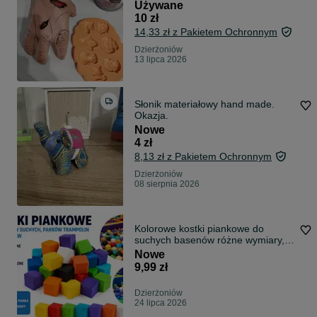
Używane
10 zł
14,33 zł z Pakietem Ochronnym
Dzierżoniów
13 lipca 2026
Słonik materiałowy hand made.
Okazja.
Nowe
4 zł
8,13 zł z Pakietem Ochronnym
Dzierżoniów
08 sierpnia 2026
Kolorowe kostki piankowe do
suchych basenów różne wymiary,
pianka pur kostki do basenów,
Nowe
kostki piankowe
9,99 zł
Dzierżoniów
24 lipca 2026