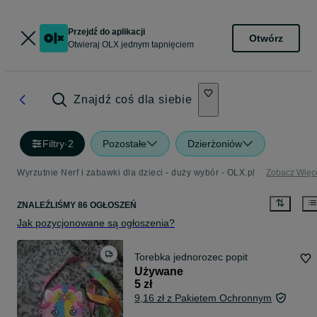
Przejdź do aplikacji
Otwórz
Otwieraj OLX jednym tapnięciem
Znajdź coś dla siebie
Filtry
·
2
Pozostałe
Dzierżoniów
Wyrzutnie Nerf i zabawki dla dzieci - duży wybór - OLX.pl
Zobacz Więc
ZNALEŹLIŚMY 86 OGŁOSZEŃ
Jak pozycjonowane są ogłoszenia?
Torebka jednorozec popit
Używane
5 zł
9,16 zł z Pakietem Ochronnym