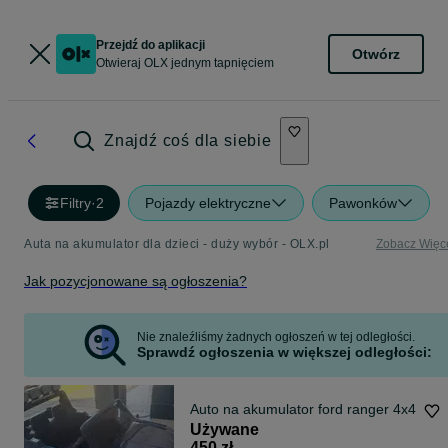
Przejdź do aplikacji
Otwórz
Otwieraj OLX jednym tapnięciem
Znajdź coś dla siebie
Filtry
·
2
Pojazdy elektryczne
Pawonków
Auta na akumulator dla dzieci - duży wybór - OLX.pl
Zobacz Więc
Jak pozycjonowane są ogłoszenia?
Nie znaleźliśmy żadnych ogłoszeń w tej odległości.
Sprawdź ogłoszenia w większej odległości:
Auto na akumulator ford ranger 4x4
Używane
450 zł