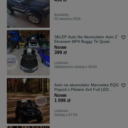
Kośmidry
05 sierpnia 2026
SKLEP Auto Na Akumulator Auto Z
Ekranem MP4 Buggy Tir Quad
traktor
Nowe
399 zł
Lubliniec
Odświeżono dzisiaj o 08:02
Auto na akumulator Mercedes EQG
Pojazd z Pilotem 4x4 Full LED
Pojazd
Nowe
1 099 zł
Lubliniec
Dzisiaj o 07:53