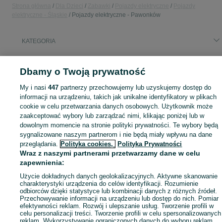
Strona główna
Dla Dzieci
Zabawki
Pojazdy elektryczne
Pojazdy
elektryczne - Śląskie
Pojazdy elektryczne - Pawonków
KATEGORIA
domek ogrodowy dla dzieci
,
basen z kulkami
,
zabawki ogrodowe
,
Zobacz Więc
zabawki mu
Dbamy o Twoją prywatność
My i nasi
447
partnerzy przechowujemy lub uzyskujemy dostęp do
Mapa kategorii
informacji na urządzeniu, takich jak unikalne identyfikatory w plikach
Mapa miejscowości
cookie w celu przetwarzania danych osobowych. Użytkownik może
Mapa ministron
zaakceptować wybory lub zarządzać nimi, klikając poniżej lub w
dowolnym momencie na stronie polityki prywatności. Te wybory będą
Popularne wyszukiwania
sygnalizowane naszym partnerom i nie będą miały wpływu na dane
przeglądania.
Polityka cookies,
Polityka Prywatności
Wraz z naszymi partnerami przetwarzamy dane w celu
zapewnienia:
Użycie dokładnych danych geolokalizacyjnych. Aktywne skanowanie
charakterystyki urządzenia do celów identyfikacji. Rozumienie
odbiorców dzięki statystyce lub kombinacji danych z różnych źródeł.
Przechowywanie informacji na urządzeniu lub dostęp do nich. Pomiar
efektywności reklam. Rozwój i ulepszanie usług. Tworzenie profili w
celu personalizacji treści. Tworzenie profili w celu spersonalizowanych
reklam. Wykorzystywanie ograniczonych danych do wyboru reklam.