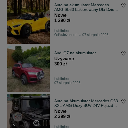
Auto na akumulator Mercedes
AMG SL63 Lakierowany Dla Dzieci
EVA Pojazd
Nowe
1 290 zł
Lubliniec
Odświeżono dnia 07 sierpnia 2026
Audi Q7 na akumulator
Używane
300 zł
Lubliniec
07 sierpnia 2026
Auto na Akumulator Mercedes G63
XXL AMG Duży SUV 24V Pojazd
dla dzieci
Nowe
2 399 zł
Lubliniec