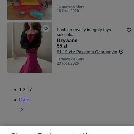
Tarnowskie Góry
18 lipca 2026
Fashion royalty integrity toys
sukienka
Używane
55 zł
61,19 zł z Pakietem Ochronnym
Tarnowskie Góry
23 lipca 2026
1
z
17
Dalej
Strona główna
Dla Dzieci
Zabawki
Lalki i akcesoria
Lalki
Lalki - Śląskie