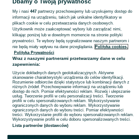
Dbamy o Twoją prywatność
Lalki - Tarnowskie Góry
My i nasi
447
partnerzy przechowujemy lub uzyskujemy dostęp do
informacji na urządzeniu, takich jak unikalne identyfikatory w
KATEGORIA
plikach cookie w celu przetwarzania danych osobowych.
Użytkownik może zaakceptować wybory lub zarządzać nimi,
domek ogrodowy dla dzieci
,
basen z kulkami
,
zabawki ogrodowe
,
Zobacz Więc
zabawki mu
klikając poniżej lub w dowolnym momencie na stronie polityki
prywatności. Te wybory będą sygnalizowane naszym partnerom i
nie będą miały wpływu na dane przeglądania.
Polityka cookies,
Mapa kategorii
Polityka Prywatności
Mapa miejscowości
Wraz z naszymi partnerami przetwarzamy dane w celu
zapewnienia:
Mapa ministron
Użycie dokładnych danych geolokalizacyjnych. Aktywne
Popularne wyszukiwania
skanowanie charakterystyki urządzenia do celów identyfikacji.
Rozumienie odbiorców dzięki statystyce lub kombinacji danych z
różnych źródeł. Przechowywanie informacji na urządzeniu lub
dostęp do nich. Pomiar efektywności reklam. Rozwój i ulepszanie
usług. Tworzenie profili w celu personalizacji treści. Tworzenie
profili w celu spersonalizowanych reklam. Wykorzystywanie
ograniczonych danych do wyboru reklam. Wykorzystywanie
ograniczonych danych do wyboru treści. Pomiar efektywności
treści. Wykorzystanie profili do wyboru spersonalizowanych reklam.
Wykorzystywanie profili w celu doboru spersonalizowanych treści.
Lista partnerów (dostawców)