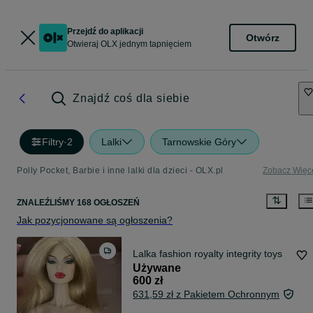
Przejdź do aplikacji
Otwórz
Otwieraj OLX jednym tapnięciem
Znajdź coś dla siebie
Filtry
·
2
Lalki
Tarnowskie Góry
Polly Pocket, Barbie i inne lalki dla dzieci - OLX.pl
Zobacz Więc
ZNALEŹLIŚMY 168 OGŁOSZEŃ
Jak pozycjonowane są ogłoszenia?
Lalka fashion royalty integrity toys
Używane
600 zł
631,59 zł z Pakietem Ochronnym