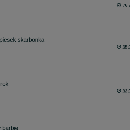
76,
piesek skarbonka
35,
 rok
93,
 barbie