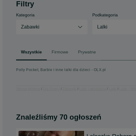
Filtry
Kategoria
Podkategoria
Zabawki
Lalki
Wszystkie
Firmowe
Prywatne
Polly Pocket, Barbie i inne lalki dla dzieci - OLX.pl
Strona główna
Dla Dzieci
Zabawki
Lalki i akcesoria
Lalki
Lalki - Wi
Znaleźliśmy 70 ogłoszeń