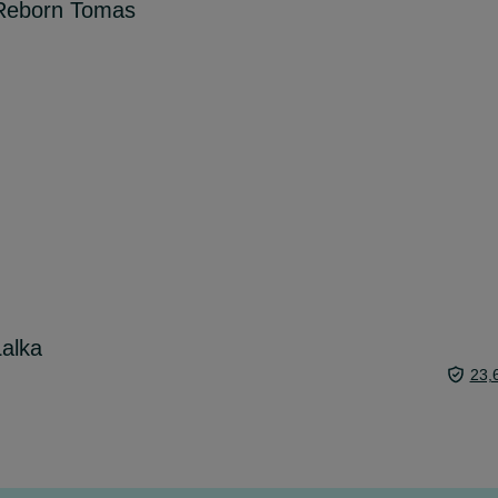
 Reborn Tomas
Lalka
23,