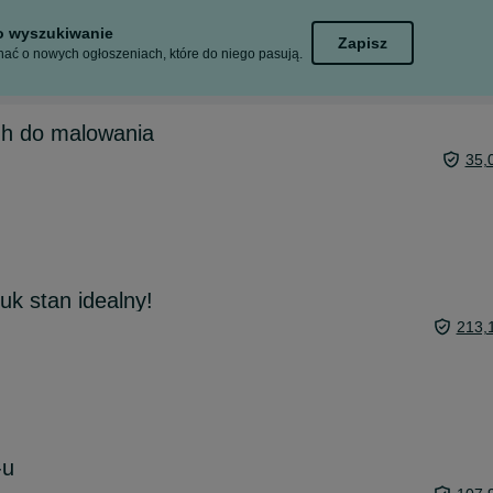
to wyszukiwanie
Zapisz
ać o nowych ogłoszeniach, które do niego pasują.
gh do malowania
35,
tuk stan idealny!
213,
-u