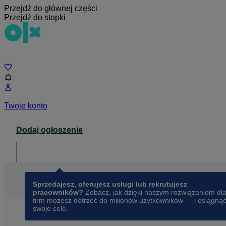
Przejdź do głównej części
Przejdź do stopki
Czat
Twoje konto
Dodaj ogłoszenie
Dla biznesu
opens in a new tab
Sprzedajesz, oferujesz usługi lub rekrutujesz
pracowników?
Zobacz, jak dzięki naszym rozwiązaniom dl
firm możesz dotrzeć do milionów użytkowników — i osiągną
swoje cele.