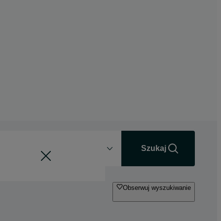
Odległość
+0 km
Szukaj
Obserwuj wyszukiwanie