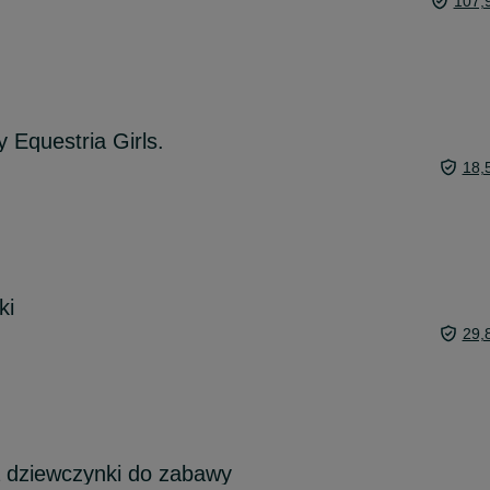
107,
y Equestria Girls.
18,
ki
29,
a dziewczynki do zabawy