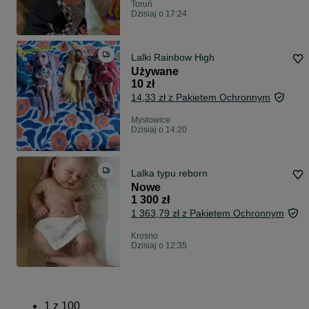
Toruń
Dzisiaj o 17:24
Lalki Rainbow High
Używane
10 zł
14,33 zł z Pakietem Ochronnym
Mysłowice
Dzisiaj o 14:20
Lalka typu reborn
Nowe
1 300 zł
1 363,79 zł z Pakietem Ochronnym
Krosno
Dzisiaj o 12:35
1
z
100