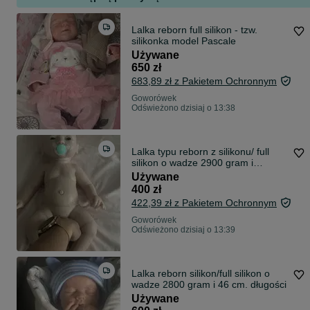
Lalka reborn full silikon - tzw.
silikonka model Pascale
Używane
650 zł
683,89 zł z Pakietem Ochronnym
Goworówek
Odświeżono dzisiaj o 13:38
Lalka typu reborn z silikonu/ full
silikon o wadze 2900 gram i
długości 45 cm.
Używane
400 zł
422,39 zł z Pakietem Ochronnym
Goworówek
Odświeżono dzisiaj o 13:39
Lalka reborn silikon/full silikon o
wadze 2800 gram i 46 cm. długości
Używane