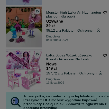
Monster High Lalka Ari Hauntington
plus dom dla pupili
Używane
89 zł
95,12 zł z Pakietem Ochronnym
Długołęka
05 sierpnia 2026
Lalka Bobas Wózek Łóżeczko
Krzesło Akcesoria Dla Lalek
ZESTAW 4w1
Nowe
149 zł
157,72 zł z Pakietem Ochronnym
Długołęka
13 lipca 2026
To wszystko, co znaleźliśmy w tej lokalizacji, ale dz
Przesyłkom OLX możesz wygodnie kupować
przedmioty z całej Polski. Sprawdź te ogłoszenia z
dostępną przesyłką: