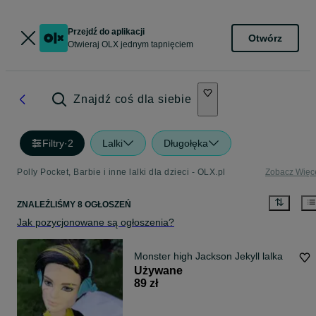
Przejdź do aplikacji
Otwórz
Otwieraj OLX jednym tapnięciem
Znajdź coś dla siebie
Filtry
·
2
Lalki
Długołęka
Polly Pocket, Barbie i inne lalki dla dzieci - OLX.pl
Zobacz Więc
ZNALEŹLIŚMY 8 OGŁOSZEŃ
Jak pozycjonowane są ogłoszenia?
Monster high Jackson Jekyll lalka
Używane
89 zł