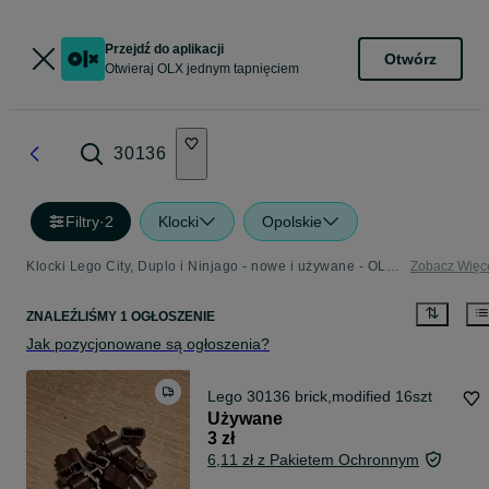
Przejdź do aplikacji
Otwórz
Otwieraj OLX jednym tapnięciem
30136
Filtry
·
2
Klocki
Opolskie
Klocki Lego City, Duplo i Ninjago - nowe i używane - OLX.pl
Zobacz Więc
ZNALEŹLIŚMY 1 OGŁOSZENIE
Jak pozycjonowane są ogłoszenia?
Lego 30136 brick,modified 16szt
Używane
3 zł
6,11 zł z Pakietem Ochronnym