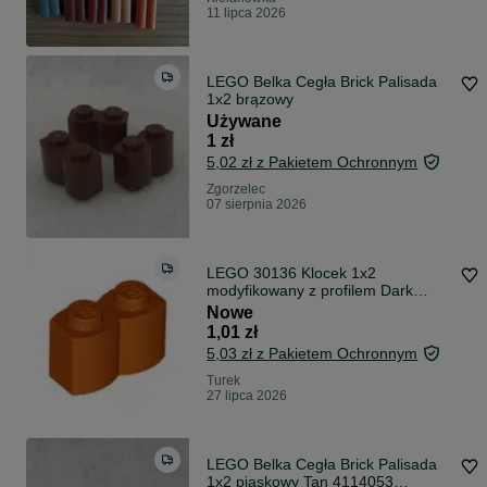
11 lipca 2026
LEGO Belka Cegła Brick Palisada
1x2 brązowy
Używane
1 zł
5,02 zł z Pakietem Ochronnym
Zgorzelec
07 sierpnia 2026
LEGO 30136 Klocek 1x2
modyfikowany z profilem Dark
Orange 1szt.
Nowe
1,01 zł
5,03 zł z Pakietem Ochronnym
Turek
27 lipca 2026
LEGO Belka Cegła Brick Palisada
1x2 piaskowy Tan 4114053