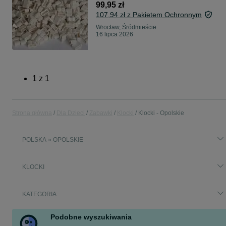
99,95 zł
107,94 zł z Pakietem Ochronnym
Wrocław, Śródmieście
16 lipca 2026
1
z
1
Strona główna
Dla Dzieci
Zabawki
Klocki
Klocki - Opolskie
POLSKA » OPOLSKIE
KLOCKI
KATEGORIA
Podobne wyszukiwania