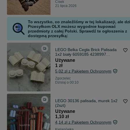
Cisek
21 lipca 2026
To wszystko, co znaleźliśmy w tej lokalizacji, ale dz
Przesyłkom OLX możesz wygodnie kupować
przedmioty z całej Polski. Sprawdź te ogłoszenia z
dostępną przesyłką:
LEGO Belka Cegła Brick Palisada
1x2 biały 6059185 4238997
4160047 30136
Używane
1 zł
5,02 zł z Pakietem Ochronnym
Zgorzelec
Dzisiaj o 00:10
LEGO 30136 palisada, murek 1x2
(2szt)
Używane
1,10 zł
4,14 zł z Pakietem Ochronnym
Kielanówka