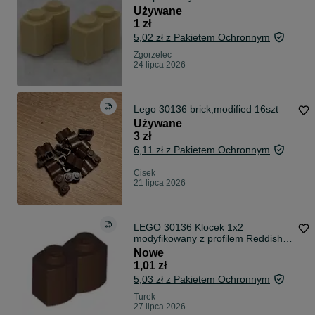
4218749 30136
Używane
1 zł
5,02 zł z Pakietem Ochronnym
Zgorzelec
24 lipca 2026
Lego 30136 brick,modified 16szt
Używane
3 zł
6,11 zł z Pakietem Ochronnym
Cisek
21 lipca 2026
LEGO 30136 Klocek 1x2
modyfikowany z profilem Reddish
Brown 1szt.
Nowe
1,01 zł
5,03 zł z Pakietem Ochronnym
Turek
27 lipca 2026