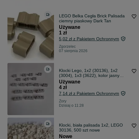
LEGO Belka Cegła Brick Palisada
ciemny piaskowy Dark Tan
Używane
1 zł
5,02 zł z Pakietem Ochronnym
Zgorzelec
07 sierpnia 2026
Klocki Lego, 1x2 (30136), 1x2
(3004), 1x3 (3622), kolor jasny
szary
Używane
4 zł
7,14 zł z Pakietem Ochronnym
Żory
Dzisiaj o 11:28
Klocki, biała palisada 1x2, LEGO
30136, 500 szt nowe
Nowe