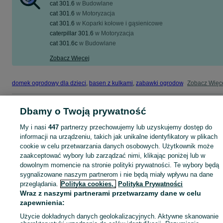
cat 301.6
w
Budowlane
cat 301.6
w
Motoryzacja
cat 301.6
w
Koparki kołowe i gąsienicowe
caterpillar 301.6
w
Motoryzacja
cat 301.6c
w
Budowlane
Zobacz Więcej
domek ogrodowy dla dzieci
,
basen z kulkami
,
zabawki ogrodowe
,
Zobacz Więc
zabawki mu
Mapa kategorii
Dbamy o Twoją prywatność
Mapa miejscowości
My i nasi
447
partnerzy przechowujemy lub uzyskujemy dostęp do
Mapa ministron
informacji na urządzeniu, takich jak unikalne identyfikatory w plikach
cookie w celu przetwarzania danych osobowych. Użytkownik może
Popularne wyszukiwania
zaakceptować wybory lub zarządzać nimi, klikając poniżej lub w
dowolnym momencie na stronie polityki prywatności. Te wybory będą
sygnalizowane naszym partnerom i nie będą miały wpływu na dane
przeglądania.
Polityka cookies,
Polityka Prywatności
Wraz z naszymi partnerami przetwarzamy dane w celu
zapewnienia:
Użycie dokładnych danych geolokalizacyjnych. Aktywne skanowanie