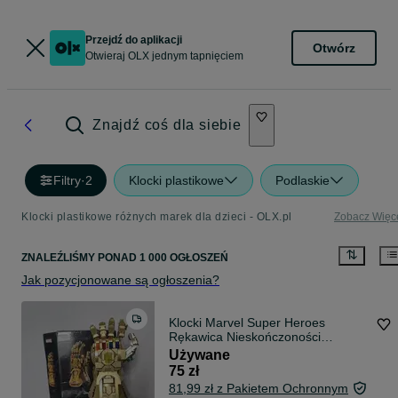
Przejdź do aplikacji
Otwórz
Otwieraj OLX jednym tapnięciem
Znajdź coś dla siebie
Filtry
·
2
Klocki plastikowe
Podlaskie
Klocki plastikowe różnych marek dla dzieci - OLX.pl
Zobacz Więc
ZNALEŹLIŚMY
PONAD
1 000 OGŁOSZEŃ
Jak pozycjonowane są ogłoszenia?
Klocki Marvel Super Heroes
Rękawica Nieskończoności
Avengers
Używane
75 zł
81,99 zł z Pakietem Ochronnym