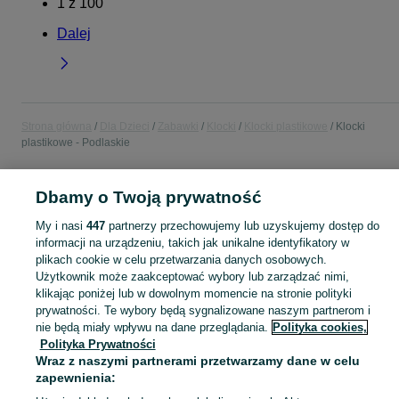
1
z
100
Dalej
Strona główna
Dla Dzieci
Zabawki
Klocki
Klocki plastikowe
Klocki
plastikowe - Podlaskie
POLSKA » PODLASKIE
Dbamy o Twoją prywatność
My i nasi
447
partnerzy przechowujemy lub uzyskujemy dostęp do
KATEGORIA
informacji na urządzeniu, takich jak unikalne identyfikatory w
plikach cookie w celu przetwarzania danych osobowych.
Użytkownik może zaakceptować wybory lub zarządzać nimi,
domek ogrodowy dla dzieci
,
basen z kulkami
,
zabawki ogrodowe
,
Zobacz Więc
zabawki mu
klikając poniżej lub w dowolnym momencie na stronie polityki
prywatności. Te wybory będą sygnalizowane naszym partnerom i
Mapa kategorii
nie będą miały wpływu na dane przeglądania.
Polityka cookies,
Polityka Prywatności
Mapa miejscowości
Wraz z naszymi partnerami przetwarzamy dane w celu
Mapa ministron
zapewnienia:
Popularne wyszukiwania