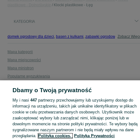
plastikowe - Dolnośląskie
Klocki plastikowe - Łęg
KATEGORIA
domek ogrodowy dla dzieci
,
basen z kulkami
,
zabawki ogrodowe
,
Zobacz Więc
zabawki mu
Mapa kategorii
Mapa miejscowości
Mapa ministron
Popularne wyszukiwania
Dbamy o Twoją prywatność
My i nasi
447
partnerzy przechowujemy lub uzyskujemy dostęp do
informacji na urządzeniu, takich jak unikalne identyfikatory w plikach
cookie w celu przetwarzania danych osobowych. Użytkownik może
zaakceptować wybory lub zarządzać nimi, klikając poniżej lub w
dowolnym momencie na stronie polityki prywatności. Te wybory będą
sygnalizowane naszym partnerom i nie będą miały wpływu na dane
przeglądania.
Polityka cookies,
Polityka Prywatności