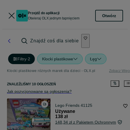
Przejdź do aplikacji
Otwórz
Otwieraj OLX jednym tapnięciem
Znajdź coś dla siebie
Filtry
·
2
Klocki plastikowe
Łęg
Klocki plastikowe różnych marek dla dzieci - OLX.pl
Zobacz Więc
ZNALEŹLIŚMY 10 OGŁOSZEŃ
Jak pozycjonowane są ogłoszenia?
Lego Friends 41125
Używane
138 zł
148,34 zł z Pakietem Ochronnym