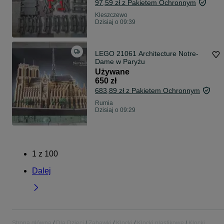
97,59 zł z Pakietem Ochronnym
Kleszczewo
Dzisiaj o 09:39
LEGO 21061 Architecture Notre-
Dame w Paryżu
Używane
650 zł
683,89 zł z Pakietem Ochronnym
Rumia
Dzisiaj o 09:29
1
z
100
Dalej
Strona główna
Dla Dzieci
Zabawki
Klocki
Klocki plastikowe
Klocki