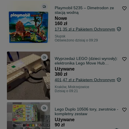
Playmobil 5235 – Dimetrodon ze
stacją wodną
Nowe
160 zł
171,35 zł z Pakietem Ochronnym
Słupsk
Odświeżono dzisiaj o 09:29
Wyprzedaż LEGO (dzieci wyrosły):
elektronika Lego Move Hub
(88006), Interactive Motor (88008),
Używane
Color & Distance Sensor (88007),
380 zł
sprawne, Kraków
401,47 zł z Pakietem Ochronnym
Kraków, Mistrzejowice
Dzisiaj o 09:21
Lego Duplo 10506 tory, zwrotnice -
kompletny zestaw
Używane
90 zł