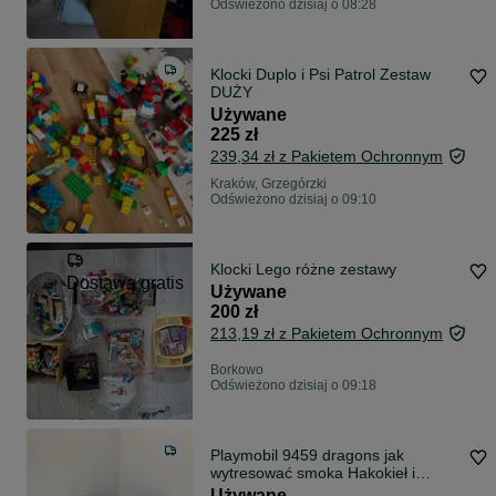
Odświeżono dzisiaj o 08:28
Klocki Duplo i Psi Patrol Zestaw
DUŻY
Używane
225 zł
239,34 zł z Pakietem Ochronnym
Kraków, Grzegórzki
Odświeżono dzisiaj o 09:10
Klocki Lego różne zestawy
Dostawa gratis
Używane
200 zł
213,19 zł z Pakietem Ochronnym
Borkowo
Odświeżono dzisiaj o 09:18
Playmobil 9459 dragons jak
wytresować smoka Hakokieł i
Sączysmark
Używane