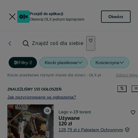
Przejdź do aplikacji
Otwórz
Otwieraj OLX jednym tapnięciem
Znajdź coś dla siebie
Filtry
·
2
Klocki plastikowe
Kościerzyna
Klocki plastikowe różnych marek dla dzieci - OLX.pl
Zobacz Więc
ZNALEŹLIŚMY 155 OGŁOSZEŃ
Jak pozycjonowane są ogłoszenia?
Lego v-19 torent
Używane
120 zł
128,79 zł z Pakietem Ochronnym