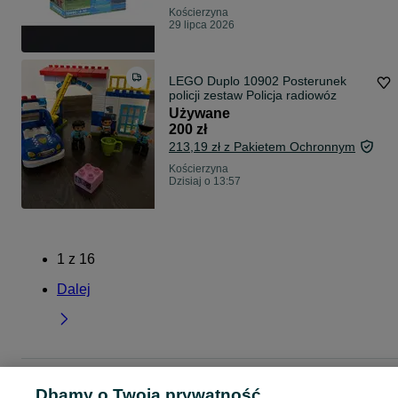
Kościerzyna
29 lipca 2026
LEGO Duplo 10902 Posterunek
policji zestaw Policja radiowóz
Używane
200 zł
213,19 zł z Pakietem Ochronnym
Kościerzyna
Dzisiaj o 13:57
1
z
16
Dalej
Strona główna
Dla Dzieci
Zabawki
Klocki
Klocki plastikowe
Klocki
Dbamy o Twoją prywatność