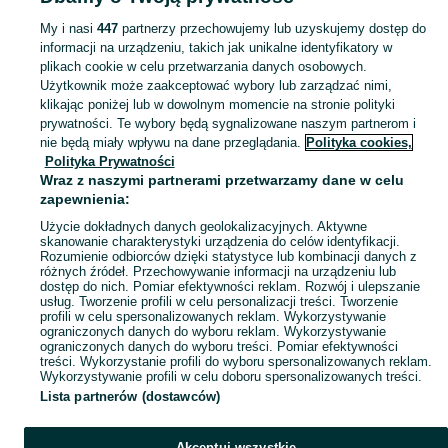
plastikowe - Pomorskie
Klocki plastikowe - Kościerzyna
My i nasi
447
partnerzy przechowujemy lub uzyskujemy dostęp do
informacji na urządzeniu, takich jak unikalne identyfikatory w
KATEGORIA
plikach cookie w celu przetwarzania danych osobowych.
Użytkownik może zaakceptować wybory lub zarządzać nimi,
domek ogrodowy dla dzieci
,
basen z kulkami
,
zabawki ogrodowe
,
Zobacz Więc
zabawki mu
klikając poniżej lub w dowolnym momencie na stronie polityki
prywatności. Te wybory będą sygnalizowane naszym partnerom i
nie będą miały wpływu na dane przeglądania.
Polityka cookies,
Mapa kategorii
Polityka Prywatności
Mapa miejscowości
Wraz z naszymi partnerami przetwarzamy dane w celu
zapewnienia:
Mapa ministron
Użycie dokładnych danych geolokalizacyjnych. Aktywne
Popularne wyszukiwania
skanowanie charakterystyki urządzenia do celów identyfikacji.
Rozumienie odbiorców dzięki statystyce lub kombinacji danych z
różnych źródeł. Przechowywanie informacji na urządzeniu lub
dostęp do nich. Pomiar efektywności reklam. Rozwój i ulepszanie
usług. Tworzenie profili w celu personalizacji treści. Tworzenie
profili w celu spersonalizowanych reklam. Wykorzystywanie
ograniczonych danych do wyboru reklam. Wykorzystywanie
ograniczonych danych do wyboru treści. Pomiar efektywności
treści. Wykorzystanie profili do wyboru spersonalizowanych reklam.
Wykorzystywanie profili w celu doboru spersonalizowanych treści.
Lista partnerów (dostawców)
Akceptuj wszystkie