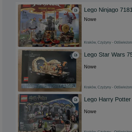
Lego Ninjago 718
Nowe
Kraków, Czyżyny - Odświeżono
Lego Star Wars 7
Nowe
Kraków, Czyżyny - Odświeżono
Lego Harry Potter
Nowe