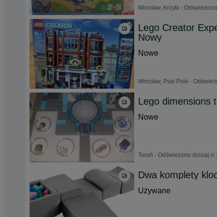
Wrocław, Krzyki - Odświeżono 
Lego Creator Expe
Nowy
Nowe
Wrocław, Psie Pole - Odświeżo
Lego dimensions t
Nowe
Toruń - Odświeżono dzisiaj o 
Dwa komplety kloc
Używane