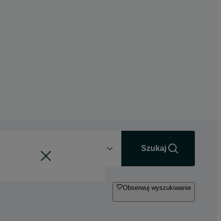
Odległość
+0 km
Szukaj
Obserwuj wyszukiwanie