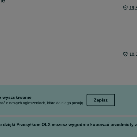
ne
19,
18,
to wyszukiwanie
Zapisz
ać o nowych ogłoszeniach, które do niego pasują.
 ale dzięki Przesyłkom OLX możesz wygodnie kupować przedmioty z 