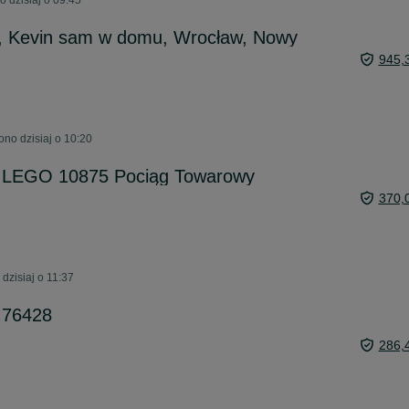
 dzisiaj o 09:45
, Kevin sam w domu, Wrocław, Nowy
945,
no dzisiaj o 10:20
o LEGO 10875 Pociąg Towarowy
370,
dzisiaj o 11:37
 76428
286,