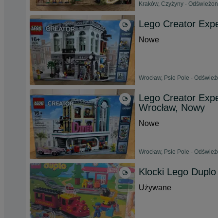
Kraków, Czyżyny - Odświeżono
Lego Creator Exp
Nowe
Wrocław, Psie Pole - Odświeżo
Lego Creator Expe
Wrocław, Nowy
Nowe
Wrocław, Psie Pole - Odświeżo
Klocki Lego Dupl
Używane