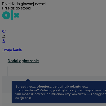
Przejdź do głównej części
Przejdź do stopki
Czat
Twoje konto
Dodaj ogłoszenie
Dla biznesu
opens in a new tab
Sprzedajesz, oferujesz usługi lub rekrutujesz
pracowników?
Zobacz, jak dzięki naszym rozwiązaniom dl
firm możesz dotrzeć do milionów użytkowników — i osiągną
swoje cele.