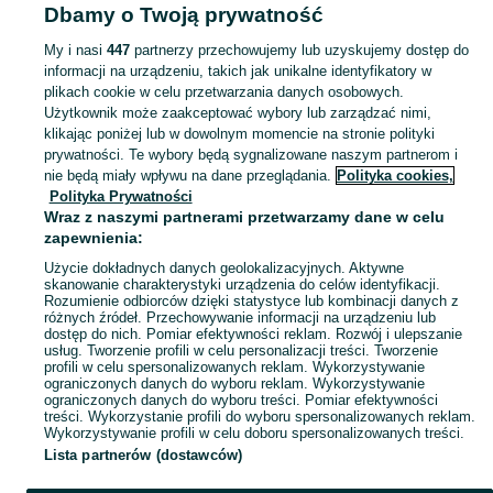
Dbamy o Twoją prywatność
Małopolskie
Gry dla dzieci - Myślenice
My i nasi
447
partnerzy przechowujemy lub uzyskujemy dostęp do
informacji na urządzeniu, takich jak unikalne identyfikatory w
KATEGORIA
plikach cookie w celu przetwarzania danych osobowych.
Użytkownik może zaakceptować wybory lub zarządzać nimi,
domek ogrodowy dla dzieci
,
basen z kulkami
,
zabawki ogrodowe
,
Zobacz Więc
zabawki mu
klikając poniżej lub w dowolnym momencie na stronie polityki
prywatności. Te wybory będą sygnalizowane naszym partnerom i
nie będą miały wpływu na dane przeglądania.
Polityka cookies,
Mapa kategorii
Polityka Prywatności
Mapa miejscowości
Wraz z naszymi partnerami przetwarzamy dane w celu
zapewnienia:
Mapa ministron
Użycie dokładnych danych geolokalizacyjnych. Aktywne
Popularne wyszukiwania
skanowanie charakterystyki urządzenia do celów identyfikacji.
Rozumienie odbiorców dzięki statystyce lub kombinacji danych z
różnych źródeł. Przechowywanie informacji na urządzeniu lub
dostęp do nich. Pomiar efektywności reklam. Rozwój i ulepszanie
usług. Tworzenie profili w celu personalizacji treści. Tworzenie
profili w celu spersonalizowanych reklam. Wykorzystywanie
ograniczonych danych do wyboru reklam. Wykorzystywanie
ograniczonych danych do wyboru treści. Pomiar efektywności
treści. Wykorzystanie profili do wyboru spersonalizowanych reklam.
Wykorzystywanie profili w celu doboru spersonalizowanych treści.
Lista partnerów (dostawców)