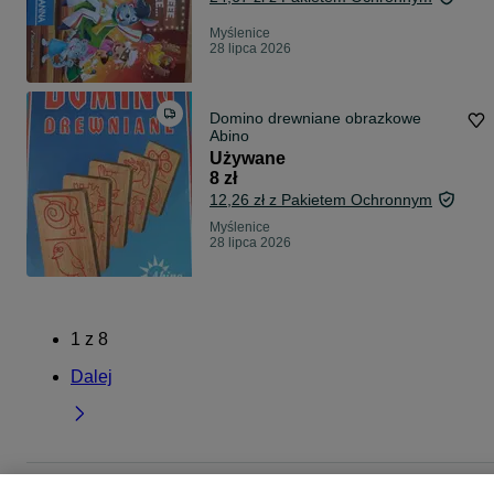
Myślenice
28 lipca 2026
Domino drewniane obrazkowe
Abino
Używane
8 zł
12,26 zł z Pakietem Ochronnym
Myślenice
28 lipca 2026
1
z
8
Dalej
Strona główna
Dla Dzieci
Zabawki
Gry dla dzieci
Gry dla dzieci -