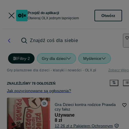
Przejdź do aplikacji
Otwórz
Otwieraj OLX jednym tapnięciem
Znajdź coś dla siebie
Filtry
·
2
Gry dla dzieci
Myślenice
Gry planszowe dla dzieci - klasyki i nowości - OLX.pl
Zobacz Więc
ZNALEŹLIŚMY 78 OGŁOSZEŃ
Jak pozycjonowane są ogłoszenia?
Gra Dzieci kontra rodzice Prawda
czy fałsz
Używane
8 zł
12,26 zł z Pakietem Ochronnym