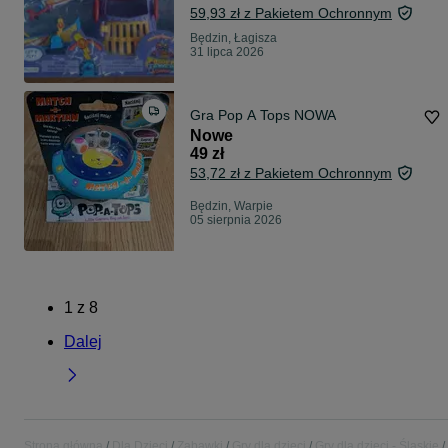
59,93 zł z Pakietem Ochronnym
Będzin, Łagisza
31 lipca 2026
Gra Pop A Tops NOWA
Nowe
49 zł
53,72 zł z Pakietem Ochronnym
Będzin, Warpie
05 sierpnia 2026
1
z
8
Dalej
Strona główna
Dla Dzieci
Zabawki
Gry dla dzieci
Gry dla dzieci - Śląskie