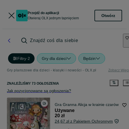
Przejdź do aplikacji
Otwórz
Otwieraj OLX jednym tapnięciem
Znajdź coś dla siebie
Filtry
·
2
Gry dla dzieci
Będzin
Gry planszowe dla dzieci - klasyki i nowości - OLX.pl
Zobacz Więc
ZNALEŹLIŚMY 73 OGŁOSZENIA
Jak pozycjonowane są ogłoszenia?
Gra Granna Alicja w krainie czarów
Używane
20 zł
24,67 zł z Pakietem Ochronnym