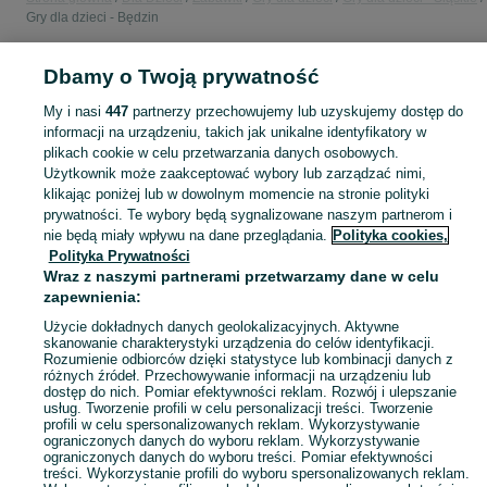
Gry dla dzieci - Będzin
Dbamy o Twoją prywatność
POLSKA » ŚLĄSKIE » BĘDZIN
My i nasi
447
partnerzy przechowujemy lub uzyskujemy dostęp do
informacji na urządzeniu, takich jak unikalne identyfikatory w
KATEGORIA
plikach cookie w celu przetwarzania danych osobowych.
Użytkownik może zaakceptować wybory lub zarządzać nimi,
domek ogrodowy dla dzieci
,
basen z kulkami
,
zabawki ogrodowe
,
Zobacz Więc
zabawki mu
klikając poniżej lub w dowolnym momencie na stronie polityki
prywatności. Te wybory będą sygnalizowane naszym partnerom i
nie będą miały wpływu na dane przeglądania.
Polityka cookies,
Mapa kategorii
Polityka Prywatności
Mapa miejscowości
Wraz z naszymi partnerami przetwarzamy dane w celu
zapewnienia:
Mapa ministron
Popularne wyszukiwania
Użycie dokładnych danych geolokalizacyjnych. Aktywne
skanowanie charakterystyki urządzenia do celów identyfikacji.
Rozumienie odbiorców dzięki statystyce lub kombinacji danych z
różnych źródeł. Przechowywanie informacji na urządzeniu lub
dostęp do nich. Pomiar efektywności reklam. Rozwój i ulepszanie
usług. Tworzenie profili w celu personalizacji treści. Tworzenie
profili w celu spersonalizowanych reklam. Wykorzystywanie
ograniczonych danych do wyboru reklam. Wykorzystywanie
ograniczonych danych do wyboru treści. Pomiar efektywności
treści. Wykorzystanie profili do wyboru spersonalizowanych reklam.