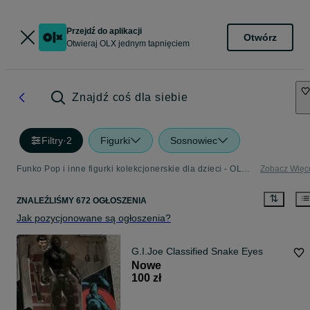
Przejdź do aplikacji
Otwórz
Otwieraj OLX jednym tapnięciem
Znajdź coś dla siebie
Filtry
·
2
Figurki
Sosnowiec
Funko Pop i inne figurki kolekcjonerskie dla dzieci - OLX.pl
Zobacz Więc
ZNALEŹLIŚMY 672 OGŁOSZENIA
Jak pozycjonowane są ogłoszenia?
G.I.Joe Classified Snake Eyes
Nowe
100 zł