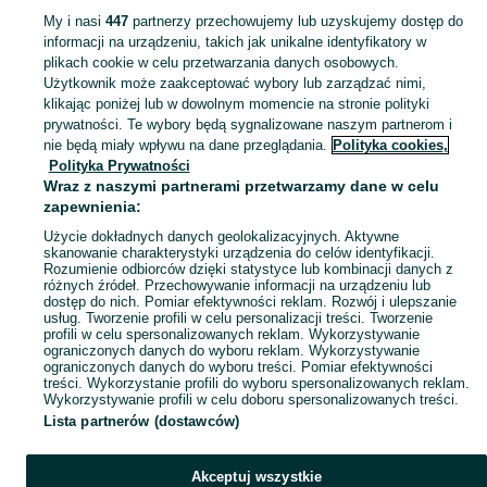
My i nasi
447
partnerzy przechowujemy lub uzyskujemy dostęp do
informacji na urządzeniu, takich jak unikalne identyfikatory w
KATEGORIA
plikach cookie w celu przetwarzania danych osobowych.
Użytkownik może zaakceptować wybory lub zarządzać nimi,
domek ogrodowy dla dzieci
,
basen z kulkami
,
zabawki ogrodowe
,
Zobacz Więc
zabawki mu
klikając poniżej lub w dowolnym momencie na stronie polityki
prywatności. Te wybory będą sygnalizowane naszym partnerom i
nie będą miały wpływu na dane przeglądania.
Polityka cookies,
Mapa kategorii
Polityka Prywatności
Mapa miejscowości
Wraz z naszymi partnerami przetwarzamy dane w celu
zapewnienia:
Mapa ministron
Użycie dokładnych danych geolokalizacyjnych. Aktywne
Popularne wyszukiwania
skanowanie charakterystyki urządzenia do celów identyfikacji.
Rozumienie odbiorców dzięki statystyce lub kombinacji danych z
różnych źródeł. Przechowywanie informacji na urządzeniu lub
dostęp do nich. Pomiar efektywności reklam. Rozwój i ulepszanie
usług. Tworzenie profili w celu personalizacji treści. Tworzenie
profili w celu spersonalizowanych reklam. Wykorzystywanie
ograniczonych danych do wyboru reklam. Wykorzystywanie
ograniczonych danych do wyboru treści. Pomiar efektywności
treści. Wykorzystanie profili do wyboru spersonalizowanych reklam.
Wykorzystywanie profili w celu doboru spersonalizowanych treści.
Lista partnerów (dostawców)
Akceptuj wszystkie