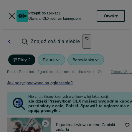
Przejdź do aplikacji
Otwórz
Otwieraj OLX jednym tapnięciem
Znajdź coś dla siebie
Filtry
·
2
Figurki
Borowianka
Funko Pop i inne figurki kolekcjonerskie dla dzieci - OLX.pl
Zobacz Więc
Jak pozycjonowane są ogłoszenia?
Nie znaleźliśmy żadnych wyników w tej lokalizacji,
ale dzięki Przesyłkom OLX możesz wygodnie kupo
przedmioty z całej Polski. Sprawdź te ogłoszenia z
opcją przesyłki:
Figurka akrylowa anime Zapiski
zielarki