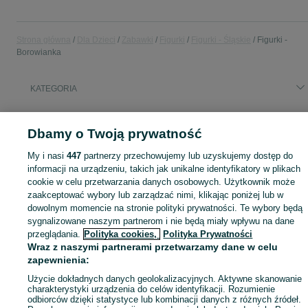
Strona główna
Dla Dzieci
Zabawki
Figurki
Figurki - Śląskie
Figurki -
Borowianka
KATEGORIA
domek ogrodowy dla dzieci
,
basen z kulkami
,
zabawki ogrodowe
,
Zobacz Więc
zabawki mu
Dbamy o Twoją prywatność
Mapa kategorii
My i nasi
447
partnerzy przechowujemy lub uzyskujemy dostęp do
informacji na urządzeniu, takich jak unikalne identyfikatory w plikach
Mapa miejscowości
cookie w celu przetwarzania danych osobowych. Użytkownik może
Mapa ministron
zaakceptować wybory lub zarządzać nimi, klikając poniżej lub w
dowolnym momencie na stronie polityki prywatności. Te wybory będą
Popularne wyszukiwania
sygnalizowane naszym partnerom i nie będą miały wpływu na dane
przeglądania.
Polityka cookies,
Polityka Prywatności
Wraz z naszymi partnerami przetwarzamy dane w celu
zapewnienia:
Użycie dokładnych danych geolokalizacyjnych. Aktywne skanowanie
charakterystyki urządzenia do celów identyfikacji. Rozumienie
odbiorców dzięki statystyce lub kombinacji danych z różnych źródeł.