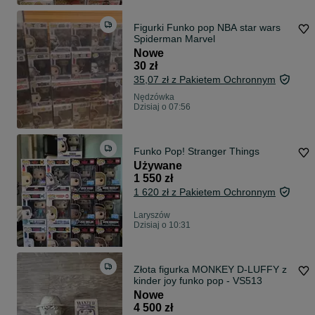
Figurki Funko pop NBA star wars
Spiderman Marvel
Nowe
30 zł
35,07 zł z Pakietem Ochronnym
Nędzówka
Dzisiaj o 07:56
Funko Pop! Stranger Things
Używane
1 550 zł
1 620 zł z Pakietem Ochronnym
Laryszów
Dzisiaj o 10:31
Złota figurka MONKEY D-LUFFY z
kinder joy funko pop - VS513
Nowe
4 500 zł