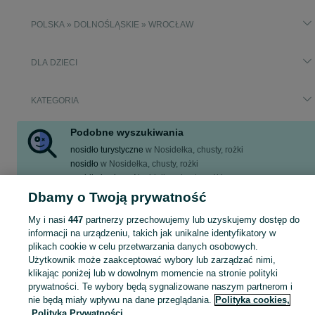
POLSKA » DOLNOŚLĄSKIE » WROCŁAW
DLA DZIECI
KATEGORIA
Podobne wyszukiwania
nosidło turystyczne
w
Nosidełka, chusty, rożki
nosidło
w
Nosidełka, chusty, rożki
nosidło kavka
w
Nosidełka, chusty, rożki
nosidło lenny lamb
w
Nosidełka, chusty, rożki
Dbamy o Twoją prywatność
nosidło turystyczne deuter
w
Nosidełka, chusty, rożki
My i nasi
447
partnerzy przechowujemy lub uzyskujemy dostęp do
Zobacz Więcej
informacji na urządzeniu, takich jak unikalne identyfikatory w
plikach cookie w celu przetwarzania danych osobowych.
Użytkownik może zaakceptować wybory lub zarządzać nimi,
Zakupy dla Twojej pociechy mogą być dziecinnie proste! nosidło - Wrocław - tylko w kategorii Dla Dzieci na OLX!
Zobacz Więc
klikając poniżej lub w dowolnym momencie na stronie polityki
prywatności. Te wybory będą sygnalizowane naszym partnerom i
Mapa kategorii
nie będą miały wpływu na dane przeglądania.
Polityka cookies,
Polityka Prywatności
Mapa miejscowości