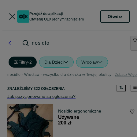
Przejdź do aplikacji
Otwórz
Otwieraj OLX jednym tapnięciem
nosidło
Filtry
·
2
Dla Dzieci
Wrocław
nosidło - Wrocław - wszystko dla dziecka w Twojej okolicy
Zobacz Więc
ZNALEŹLIŚMY 322 OGŁOSZENIA
Jak pozycjonowane są ogłoszenia?
Nosidło ergonomiczne
Używane
200 zł