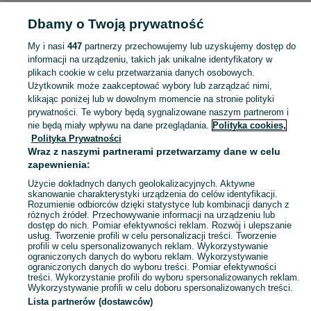
Dbamy o Twoją prywatność
POLSKA
My i nasi
447
partnerzy przechowujemy lub uzyskujemy dostęp do
informacji na urządzeniu, takich jak unikalne identyfikatory w
KATEGORIA
plikach cookie w celu przetwarzania danych osobowych.
Użytkownik może zaakceptować wybory lub zarządzać nimi,
wózki dziecięce retro
,
wózek do żłobka wieloosobowy
Zobacz Więc
klikając poniżej lub w dowolnym momencie na stronie polityki
prywatności. Te wybory będą sygnalizowane naszym partnerom i
nie będą miały wpływu na dane przeglądania.
Polityka cookies,
Mapa kategorii
Polityka Prywatności
Mapa miejscowości
Wraz z naszymi partnerami przetwarzamy dane w celu
zapewnienia:
Mapa ministron
Użycie dokładnych danych geolokalizacyjnych. Aktywne
Popularne wyszukiwania
skanowanie charakterystyki urządzenia do celów identyfikacji.
Rozumienie odbiorców dzięki statystyce lub kombinacji danych z
różnych źródeł. Przechowywanie informacji na urządzeniu lub
dostęp do nich. Pomiar efektywności reklam. Rozwój i ulepszanie
usług. Tworzenie profili w celu personalizacji treści. Tworzenie
profili w celu spersonalizowanych reklam. Wykorzystywanie
ograniczonych danych do wyboru reklam. Wykorzystywanie
ograniczonych danych do wyboru treści. Pomiar efektywności
treści. Wykorzystanie profili do wyboru spersonalizowanych reklam.
Wykorzystywanie profili w celu doboru spersonalizowanych treści.
Lista partnerów (dostawców)