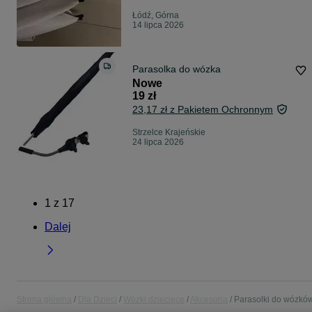
Łódź, Górna
14 lipca 2026
Parasolka do wózka
Nowe
19 zł
23,17 zł z Pakietem Ochronnym
Strzelce Krajeńskie
24 lipca 2026
1
z
17
Dalej
Strona główna
Dla Dzieci
Wózki dziecięce
Akcesoria
Parasolki do wózkó