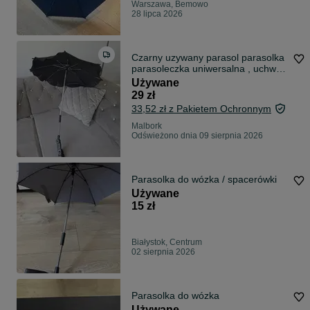
Warszawa, Bemowo
28 lipca 2026
Czarny uzywany parasol parasolka
parasoleczka uniwersalna , uchwyt
uniwersalny do wszystkich wózków
Używane
do wozka
29 zł
33,52 zł z Pakietem Ochronnym
Malbork
Odświeżono dnia 09 sierpnia 2026
Parasolka do wózka / spacerówki
Używane
15 zł
Białystok, Centrum
02 sierpnia 2026
Parasolka do wózka
Używane