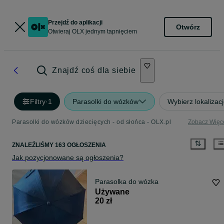
Przejdź do aplikacji
Otwórz
Otwieraj OLX jednym tapnięciem
Znajdź coś dla siebie
Filtry
·
1
Parasolki do wózków
Wybierz lokalizac
Parasolki do wózków dziecięcych - od słońca - OLX.pl
Zobacz Więc
ZNALEŹLIŚMY 163 OGŁOSZENIA
Jak pozycjonowane są ogłoszenia?
Parasolka do wózka
Używane
20 zł