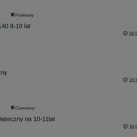
Fioletowy
40 8-10 lat
50,
zny
15,
Czerwony
ateczny na 10-11lat
34,