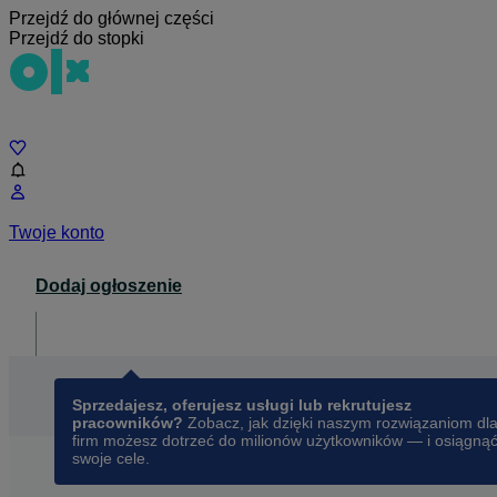
Przejdź do głównej części
Przejdź do stopki
Czat
Twoje konto
Dodaj ogłoszenie
Dla biznesu
opens in a new tab
Sprzedajesz, oferujesz usługi lub rekrutujesz
pracowników?
Zobacz, jak dzięki naszym rozwiązaniom dl
firm możesz dotrzeć do milionów użytkowników — i osiągną
swoje cele.