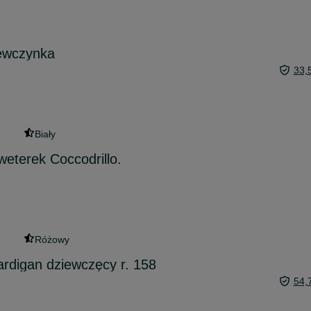
iewczynka
33,
Biały
eterek Coccodrillo.
Różowy
ardigan dziewczęcy r. 158
54,