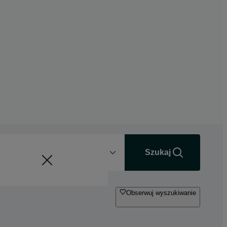
Odległość
+0 km
Szukaj
Obserwuj wyszukiwanie