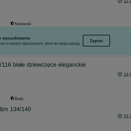
22,
Niebieski
to wyszukiwanie
Zapisz
ać o nowych ogłoszeniach, które do niego pasują.
0/116 białe dziewczęce eleganckie
19,
Biały
h&m 134/140
29,