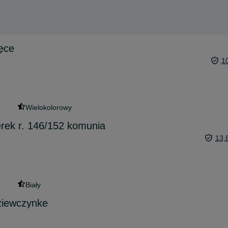
ęce
1
Wielokolorowy
erek r. 146/152 komunia
13,
Biały
ziewczynke