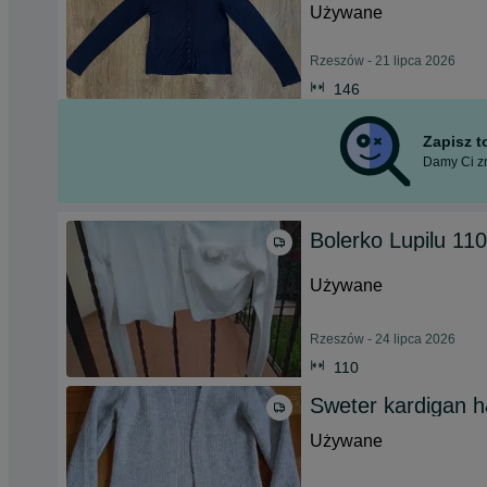
Używane
Rzeszów - 21 lipca 2026
146
Zapisz 
Damy Ci zn
Bolerko Lupilu 11
Używane
Rzeszów - 24 lipca 2026
110
Sweter kardigan 
Używane