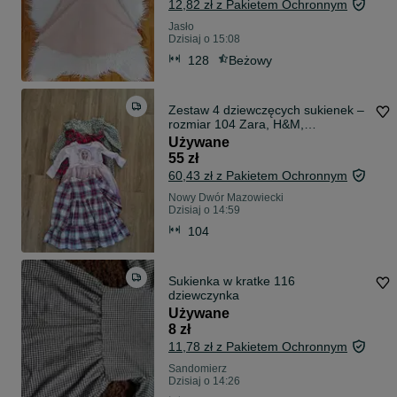
12,82 zł z Pakietem Ochronnym
Jasło
Dzisiaj o 15:08
128
Beżowy
Zestaw 4 dziewczęcych sukienek –
rozmiar 104 Zara, H&M,
Coccodrillo
Używane
55 zł
60,43 zł z Pakietem Ochronnym
Nowy Dwór Mazowiecki
Dzisiaj o 14:59
104
Sukienka w kratke 116
dziewczynka
Używane
8 zł
11,78 zł z Pakietem Ochronnym
Sandomierz
Dzisiaj o 14:26