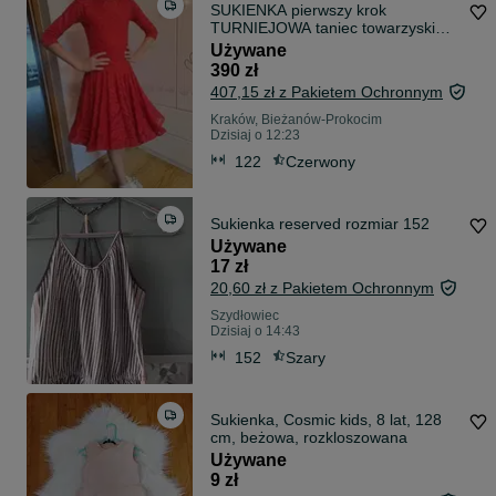
SUKIENKA pierwszy krok
TURNIEJOWA taniec towarzyski
TANIEC turniej 116/122/128
Używane
390 zł
407,15 zł z Pakietem Ochronnym
Kraków, Bieżanów-Prokocim
Dzisiaj o 12:23
122
Czerwony
Sukienka reserved rozmiar 152
Używane
17 zł
20,60 zł z Pakietem Ochronnym
Szydłowiec
Dzisiaj o 14:43
152
Szary
Sukienka, Cosmic kids, 8 lat, 128
cm, beżowa, rozkloszowana
Używane
9 zł