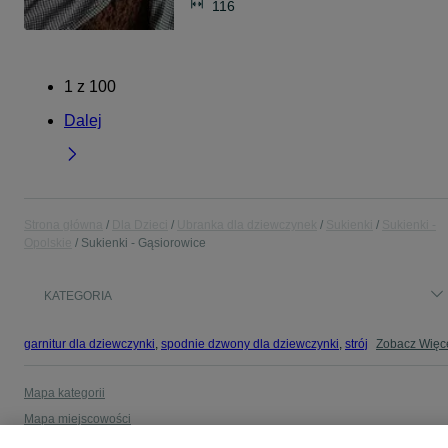
116
1
z
100
Dalej
Strona główna
Dla Dzieci
Ubranka dla dziewczynek
Sukienki
Sukienki -
Opolskie
Sukienki - Gąsiorowice
KATEGORIA
garnitur dla dziewczynki
,
spodnie dzwony dla dziewczynki
,
strój gimnastyczny
Zobacz Więc
Mapa kategorii
Mapa miejscowości
Mapa ministron