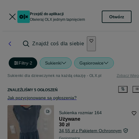
Przejdź do aplikacji
Otwórz
Otwieraj OLX jednym tapnięciem
Znajdź coś dla siebie
Filtry
·
2
Sukienki
Gąsiorowice
Sukienki dla dziewczynek na każdą okazję - OLX.pl
Zobacz Więc
ZNALEŹLIŚMY 5 OGŁOSZEŃ
Jak pozycjonowane są ogłoszenia?
Sukienka rozmiar 164
Używane
30 zł
34,55 zł z Pakietem Ochronnym
Gąsiorowice