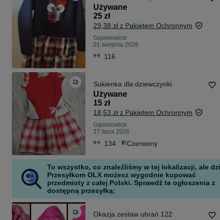
Używane
25 zł
29,38 zł z Pakietem Ochronnym
Gąsiorowice
01 sierpnia 2026
116
Sukienka dla dziewczynki
Używane
15 zł
18,53 zł z Pakietem Ochronnym
Gąsiorowice
27 lipca 2026
134
Czerwony
To wszystko, co znaleźliśmy w tej lokalizacji, ale dz
Przesyłkom OLX możesz wygodnie kupować
przedmioty z całej Polski. Sprawdź te ogłoszenia z
dostępną przesyłką:
Okazja zestaw ubrań 122