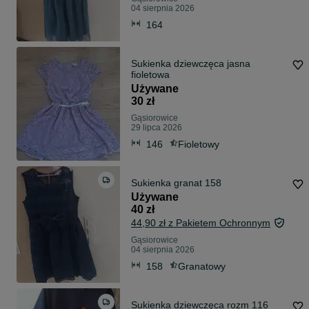
04 sierpnia 2026
164
Sukienka dziewczęca jasna
fioletowa
Używane
30 zł
Gąsiorowice
29 lipca 2026
146
Fioletowy
Sukienka granat 158
Używane
40 zł
44,90 zł z Pakietem Ochronnym
Gąsiorowice
04 sierpnia 2026
158
Granatowy
Sukienka dziewczęca rozm 116