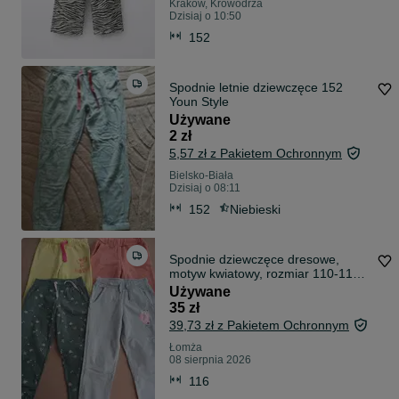
Kraków, Krowodrza
Dzisiaj o 10:50
152
Spodnie letnie dziewczęce 152
Youn Style
Używane
2 zł
5,57 zł z Pakietem Ochronnym
Bielsko-Biała
Dzisiaj o 08:11
152
Niebieski
Spodnie dziewczęce dresowe,
motyw kwiatowy, rozmiar 110-116,
Zestaw
Używane
35 zł
39,73 zł z Pakietem Ochronnym
Łomża
08 sierpnia 2026
116