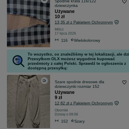
Spodnie krata 116/122
dziewczynka
Używane
10 zł
13,35 zł z Pakietem Ochronnym
Milicz
17 lipca 2026
116
Wielokolorowy
To wszystko, co znaleźliśmy w tej lokalizacji, ale dz
Przesyłkom OLX możesz wygodnie kupować
przedmioty z całej Polski. Sprawdź te ogłoszenia z
dostępną przesyłką:
Szare spodnie dresowe dla
dziewczynki rozmiar 152
Używane
9 zł
12,82 zł z Pakietem Ochronnym
Oborniki
Dzisiaj o 09:08
152
Szary