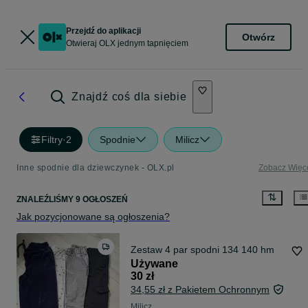
Przejdź do aplikacji
Otwórz
Otwieraj OLX jednym tapnięciem
Znajdź coś dla siebie
Filtry
·
2
Spodnie
Milicz
Inne spodnie dla dziewczynek - OLX.pl
Zobacz Więc
ZNALEŹLIŚMY 9 OGŁOSZEŃ
Jak pozycjonowane są ogłoszenia?
Zestaw 4 par spodni 134 140 hm
Używane
30 zł
34,55 zł z Pakietem Ochronnym
Milicz