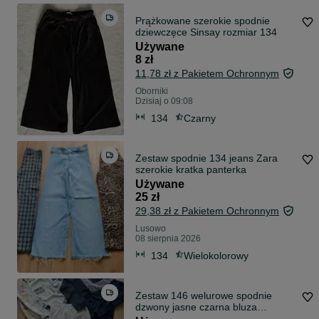
Prążkowane szerokie spodnie
dziewczęce Sinsay rozmiar 134
Używane
8 zł
11,78 zł z Pakietem Ochronnym
Oborniki
Dzisiaj o 09:08
134
Czarny
Zestaw spodnie 134 jeans Zara
szerokie kratka panterka
Używane
25 zł
29,38 zł z Pakietem Ochronnym
Lusowo
08 sierpnia 2026
134
Wielokolorowy
Zestaw 146 welurowe spodnie
dzwony jasne czarna bluza
panterka sweter Minnie Mouse