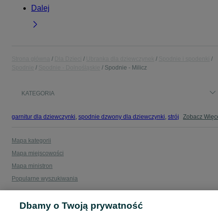
Dalej
Strona główna
Dla Dzieci
Ubranka dla dziewczynek
Spodnie i spodenki
Spodnie
Spodnie - Dolnośląskie
Spodnie - Milicz
KATEGORIA
garnitur dla dziewczynki
,
spodnie dzwony dla dziewczynki
,
strój gimnastyczny
Zobacz Więc
Mapa kategorii
Mapa miejscowości
Mapa ministron
Popularne wyszukiwania
Dbamy o Twoją prywatność