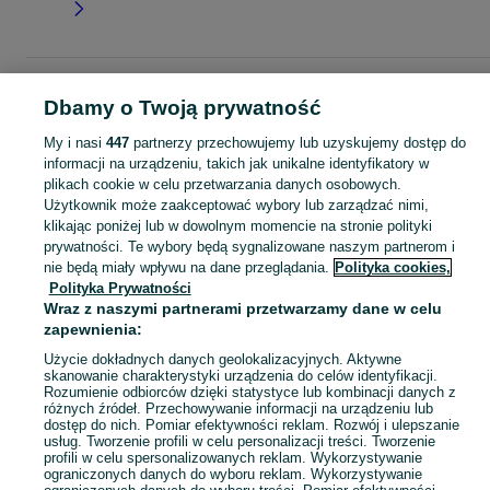
Strona główna
Dla Dzieci
Ubranka dla dziewczynek
Spodnie i spodenki
Dbamy o Twoją prywatność
Spodenki
Spodenki - Łódzkie
Spodenki - Radomsko
My i nasi
447
partnerzy przechowujemy lub uzyskujemy dostęp do
informacji na urządzeniu, takich jak unikalne identyfikatory w
KATEGORIA
plikach cookie w celu przetwarzania danych osobowych.
Użytkownik może zaakceptować wybory lub zarządzać nimi,
garnitur dla dziewczynki
,
spodnie dzwony dla dziewczynki
,
strój gimnastyczny
Zobacz Więc
klikając poniżej lub w dowolnym momencie na stronie polityki
prywatności. Te wybory będą sygnalizowane naszym partnerom i
nie będą miały wpływu na dane przeglądania.
Polityka cookies,
Mapa kategorii
Polityka Prywatności
Mapa miejscowości
Wraz z naszymi partnerami przetwarzamy dane w celu
Mapa ministron
zapewnienia:
Popularne wyszukiwania
Użycie dokładnych danych geolokalizacyjnych. Aktywne
skanowanie charakterystyki urządzenia do celów identyfikacji.
Rozumienie odbiorców dzięki statystyce lub kombinacji danych z
różnych źródeł. Przechowywanie informacji na urządzeniu lub
dostęp do nich. Pomiar efektywności reklam. Rozwój i ulepszanie
usług. Tworzenie profili w celu personalizacji treści. Tworzenie
profili w celu spersonalizowanych reklam. Wykorzystywanie
ograniczonych danych do wyboru reklam. Wykorzystywanie