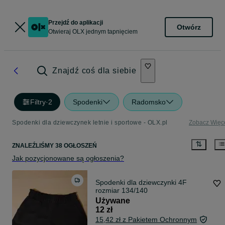
Przejdź do aplikacji
Otwórz
Otwieraj OLX jednym tapnięciem
Znajdź coś dla siebie
Filtry
·
2
Spodenki
Radomsko
Spodenki dla dziewczynek letnie i sportowe - OLX.pl
Zobacz Więc
ZNALEŹLIŚMY 38 OGŁOSZEŃ
Jak pozycjonowane są ogłoszenia?
Spodenki dla dziewczynki 4F
rozmiar 134/140
Używane
12 zł
15,42 zł z Pakietem Ochronnym