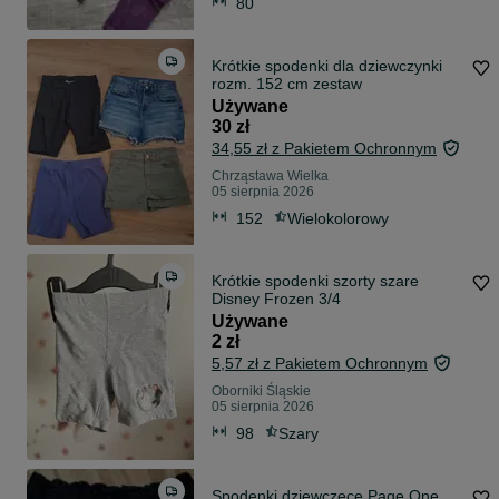
80
Krótkie spodenki dla dziewczynki
rozm. 152 cm zestaw
Używane
30 zł
34,55 zł z Pakietem Ochronnym
Chrząstawa Wielka
05 sierpnia 2026
152
Wielokolorowy
Krótkie spodenki szorty szare
Disney Frozen 3/4
Używane
2 zł
5,57 zł z Pakietem Ochronnym
Oborniki Śląskie
05 sierpnia 2026
98
Szary
Spodenki dziewczęce Page One