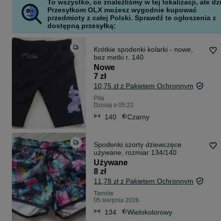
To wszystko, co znaleźliśmy w tej lokalizacji, ale dz
Przesyłkom OLX możesz wygodnie kupować
przedmioty z całej Polski. Sprawdź te ogłoszenia z
dostępną przesyłką:
Krótkie spodenki kolarki - nowe,
bez metki r. 140
Nowe
7 zł
10,75 zł z Pakietem Ochronnym
Piła
Dzisiaj o 05:22
140
Czarny
Spodenki szorty dziewczęce
używane, rozmiar 134/140
Używane
8 zł
11,78 zł z Pakietem Ochronnym
Tarnów
05 sierpnia 2026
134
Wielokolorowy