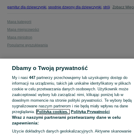
garnitur dla dziewczynki
,
spodnie dzwony dla dziewczynki
,
strój gimnastyczny
Zobacz Więc
Mapa kategorii
Mapa miejscowości
Mapa ministron
Popularne wyszukiwania
Dbamy o Twoją prywatność
My i nasi
447
partnerzy przechowujemy lub uzyskujemy dostęp do
informacji na urządzeniu, takich jak unikalne identyfikatory w plikach
cookie w celu przetwarzania danych osobowych. Użytkownik może
zaakceptować wybory lub zarządzać nimi, klikając poniżej lub w
dowolnym momencie na stronie polityki prywatności. Te wybory będą
sygnalizowane naszym partnerom i nie będą miały wpływu na dane
przeglądania.
Polityka cookies,
Polityka Prywatności
Wraz z naszymi partnerami przetwarzamy dane w celu
zapewnienia:
Użycie dokładnych danych geolokalizacyjnych. Aktywne skanowanie