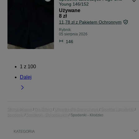
Young 146/152
Używane
8 zł
11,78 zł z Pakietem Ochronnym
Rybnik
05 sierpnia 2026
146
1
z
100
Dalej
Strona główna
Dla Dzieci
Ubranka dla dziewczynek
Spodnie i spodenki
Spodenki
Spodenki - Dolnośląskie
Spodenki - Kłodzko
KATEGORIA