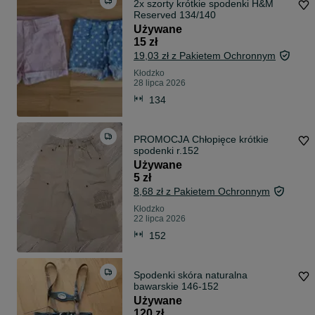
2x szorty krótkie spodenki H&M
Reserved 134/140
Używane
15 zł
19,03 zł z Pakietem Ochronnym
Kłodzko
28 lipca 2026
134
PROMOCJA Chłopięce krótkie
spodenki r.152
Używane
5 zł
8,68 zł z Pakietem Ochronnym
Kłodzko
22 lipca 2026
152
Spodenki skóra naturalna
bawarskie 146-152
Używane
120 zł