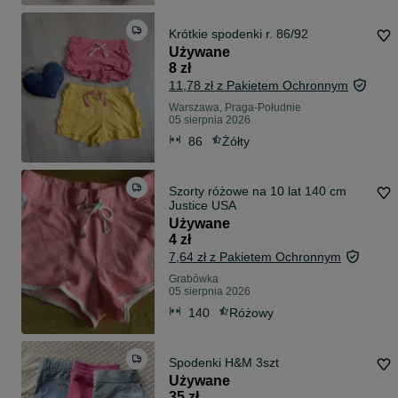
Krótkie spodenki r. 86/92
Używane
8 zł
11,78 zł z Pakietem Ochronnym
Warszawa, Praga-Południe
05 sierpnia 2026
86
Żółty
Szorty różowe na 10 lat 140 cm
Justice USA
Używane
4 zł
7,64 zł z Pakietem Ochronnym
Grabówka
05 sierpnia 2026
140
Różowy
Spodenki H&M 3szt
Używane
35 zł