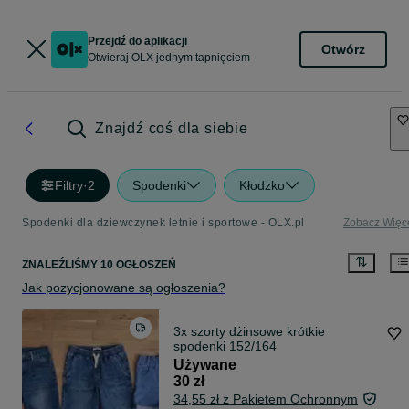
Przejdź do aplikacji
Otwórz
Otwieraj OLX jednym tapnięciem
Znajdź coś dla siebie
Filtry
·
2
Spodenki
Kłodzko
Spodenki dla dziewczynek letnie i sportowe - OLX.pl
Zobacz Więc
ZNALEŹLIŚMY 10 OGŁOSZEŃ
Jak pozycjonowane są ogłoszenia?
3x szorty dżinsowe krótkie
spodenki 152/164
Używane
30 zł
34,55 zł z Pakietem Ochronnym