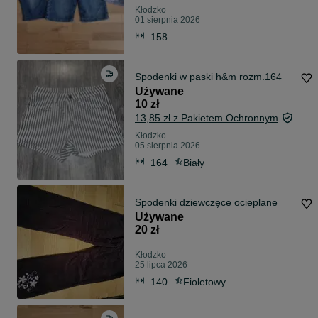
Kłodzko
01 sierpnia 2026
158
Spodenki w paski h&m rozm.164
Używane
10 zł
13,85 zł z Pakietem Ochronnym
Kłodzko
05 sierpnia 2026
164
Biały
Spodenki dziewczęce ocieplane
Używane
20 zł
Kłodzko
25 lipca 2026
140
Fioletowy