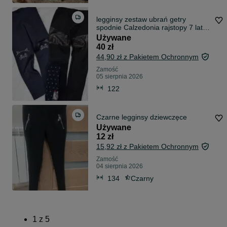
legginsy zestaw ubrań getry
spodnie Calzedonia rajstopy 7 lat
kotek cyrkonie buldog
Używane
40 zł
44,90 zł z Pakietem Ochronnym
Zamość
05 sierpnia 2026
122
Czarne legginsy dziewczęce
Używane
12 zł
15,92 zł z Pakietem Ochronnym
Zamość
04 sierpnia 2026
134
Czarny
1
z
5