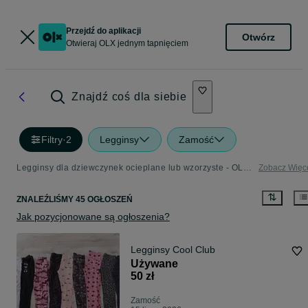
Przejdź do aplikacji
Otwórz
Otwieraj OLX jednym tapnięciem
Znajdź coś dla siebie
Filtry
·
2
Legginsy
Zamość
Legginsy dla dziewczynek ocieplane lub wzorzyste - OLX.pl
Zobacz Więc
ZNALEŹLIŚMY 45 OGŁOSZEŃ
Jak pozycjonowane są ogłoszenia?
Legginsy Cool Club
Używane
50 zł
Zamość