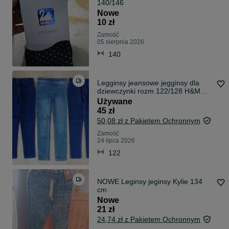
140/146
Nowe
10 zł
Zamość
05 sierpnia 2026
140
Legginsy jeansowe jegginsy dla
dziewczynki rozm 122/128 H&M
Dunnes
Używane
45 zł
50,08 zł z Pakietem Ochronnym
Zamość
24 lipca 2026
122
NOWE Leginsy jeginsy Kylie 134
cm
Nowe
21 zł
24,74 zł z Pakietem Ochronnym