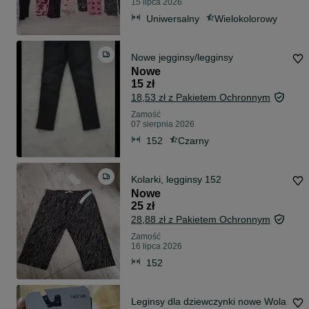
15 lipca 2026
Uniwersalny
Wielokolorowy
Nowe jegginsy/legginsy
Nowe
15 zł
18,53 zł z Pakietem Ochronnym
Zamość
07 sierpnia 2026
152
Czarny
Kolarki, legginsy 152
Nowe
25 zł
28,88 zł z Pakietem Ochronnym
Zamość
16 lipca 2026
152
Leginsy dla dziewczynki nowe Wola