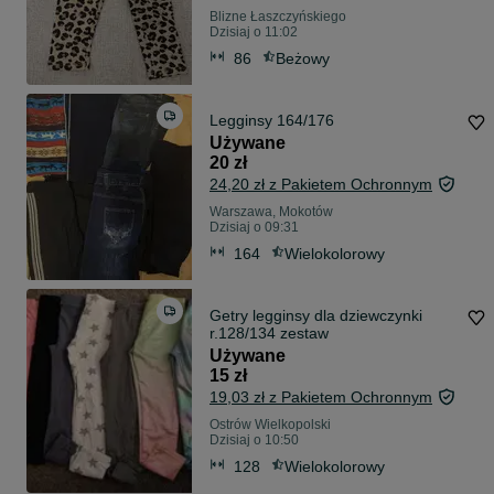
Blizne Łaszczyńskiego
Dzisiaj o 11:02
86
Beżowy
Legginsy 164/176
Używane
20 zł
24,20 zł z Pakietem Ochronnym
Warszawa, Mokotów
Dzisiaj o 09:31
164
Wielokolorowy
Getry legginsy dla dziewczynki
r.128/134 zestaw
Używane
15 zł
19,03 zł z Pakietem Ochronnym
Ostrów Wielkopolski
Dzisiaj o 10:50
128
Wielokolorowy