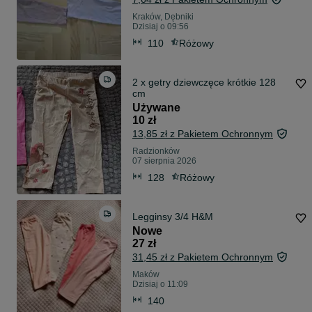
Kraków, Dębniki
Dzisiaj o 09:56
110
Różowy
2 x getry dziewczęce krótkie 128
cm
Używane
10 zł
13,85 zł z Pakietem Ochronnym
Radzionków
07 sierpnia 2026
128
Różowy
Legginsy 3/4 H&M
Nowe
27 zł
31,45 zł z Pakietem Ochronnym
Maków
Dzisiaj o 11:09
140