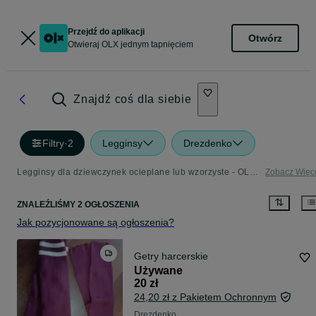
Przejdź do aplikacji
Otwórz
Otwieraj OLX jednym tapnięciem
Znajdź coś dla siebie
Filtry
·
2
Legginsy
Drezdenko
Legginsy dla dziewczynek ocieplane lub wzorzyste - OLX.pl
Zobacz Więc
ZNALEŹLIŚMY 2 OGŁOSZENIA
Jak pozycjonowane są ogłoszenia?
Getry harcerskie
Używane
20 zł
24,20 zł z Pakietem Ochronnym
Drezdenko