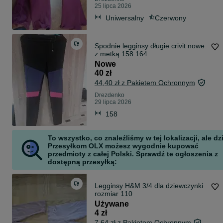
25 lipca 2026
Uniwersalny
Czerwony
Spodnie legginsy długie crivit nowe
z metką 158 164
Nowe
40 zł
44,40 zł z Pakietem Ochronnym
Drezdenko
29 lipca 2026
158
To wszystko, co znaleźliśmy w tej lokalizacji, ale dz
Przesyłkom OLX możesz wygodnie kupować
przedmioty z całej Polski. Sprawdź te ogłoszenia z
dostępną przesyłką:
Legginsy H&M 3/4 dla dziewczynki
rozmiar 110
Używane
4 zł
7,64 zł z Pakietem Ochronnym