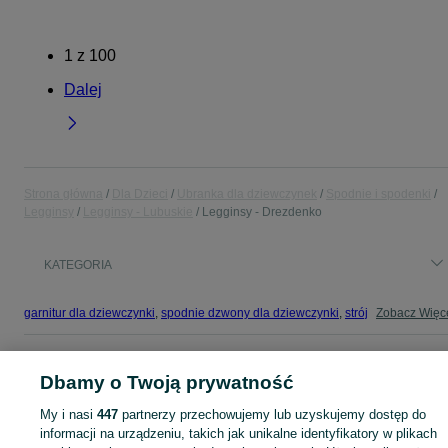
1
z
100
Dalej
Strona główna
Dla Dzieci
Ubranka dla dziewczynek
Spodnie i spodenki
Legginsy
Legginsy - Lubuskie
Legginsy - Drezdenko
KATEGORIA
garnitur dla dziewczynki
,
spodnie dzwony dla dziewczynki
,
strój gimnastyczny
Zobacz Więc
Mapa kategorii
Dbamy o Twoją prywatność
Mapa miejscowości
My i nasi
447
partnerzy przechowujemy lub uzyskujemy dostęp do
Mapa ministron
informacji na urządzeniu, takich jak unikalne identyfikatory w plikach
Popularne wyszukiwania