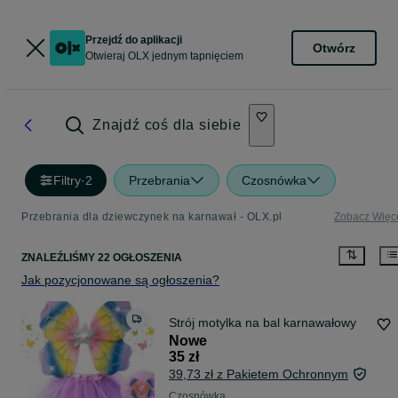
Przejdź do aplikacji
Otwórz
Otwieraj OLX jednym tapnięciem
Znajdź coś dla siebie
Filtry
·
2
Przebrania
Czosnówka
Przebrania dla dziewczynek na karnawał - OLX.pl
Zobacz Więc
ZNALEŹLIŚMY 22 OGŁOSZENIA
Jak pozycjonowane są ogłoszenia?
Strój motylka na bal karnawałowy
Nowe
35 zł
39,73 zł z Pakietem Ochronnym
Czosnówka