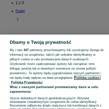
1
z
3
Dalej
Strona główna
Dla Dzieci
Ubranka dla dziewczynek
Przebrania
Przebran
- Lubelskie
Przebrania - Czosnówka
Dbamy o Twoją prywatność
My i nasi
447
partnerzy przechowujemy lub uzyskujemy dostęp do
KATEGORIA
informacji na urządzeniu, takich jak unikalne identyfikatory w
plikach cookie w celu przetwarzania danych osobowych.
Użytkownik może zaakceptować wybory lub zarządzać nimi,
garnitur dla dziewczynki
,
spodnie dzwony dla dziewczynki
,
strój gimnastyczny
Zobacz Więc
klikając poniżej lub w dowolnym momencie na stronie polityki
prywatności. Te wybory będą sygnalizowane naszym partnerom i
Mapa kategorii
nie będą miały wpływu na dane przeglądania.
Polityka cookies,
Polityka Prywatności
Mapa miejscowości
Wraz z naszymi partnerami przetwarzamy dane w celu
Mapa ministron
zapewnienia:
Popularne wyszukiwania
Użycie dokładnych danych geolokalizacyjnych. Aktywne
skanowanie charakterystyki urządzenia do celów identyfikacji.
Rozumienie odbiorców dzięki statystyce lub kombinacji danych z