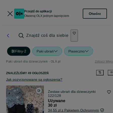
Przejdź do aplikacji
Otwórz
Otwieraj OLX jednym tapnięciem
Znajdź coś dla siebie
Filtry
·
2
Paki ubrań
Piaseczno
Paki ubrań dla dziewczynek - OLX.pl
Zobacz Więc
ZNALEŹLIŚMY 49 OGŁOSZEŃ
Jak pozycjonowane są ogłoszenia?
Zestaw ubrań dla dziewczynki
122/128
Używane
30 zł
34,55 zł z Pakietem Ochronnym