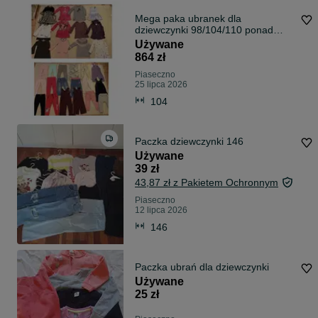
Mega paka ubranek dla
dziewczynki 98/104/110 ponad
210sztuk
Używane
864 zł
Piaseczno
25 lipca 2026
104
Paczka dziewczynki 146
Używane
39 zł
43,87 zł z Pakietem Ochronnym
Piaseczno
12 lipca 2026
146
Paczka ubrań dla dziewczynki
Używane
25 zł