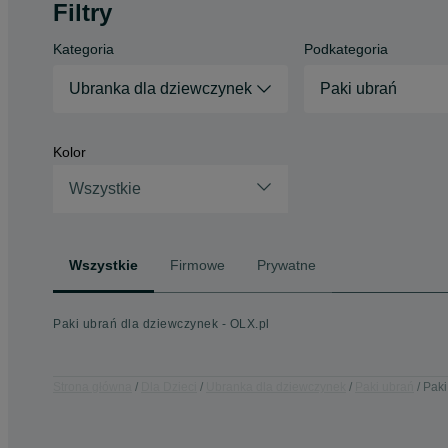
Filtry
Kategoria
Podkategoria
Ubranka dla dziewczynek
Paki ubrań
Kolor
Wszystkie
Wszystkie
Firmowe
Prywatne
Paki ubrań dla dziewczynek - OLX.pl
Strona główna
Dla Dzieci
Ubranka dla dziewczynek
Paki ubrań
Paki