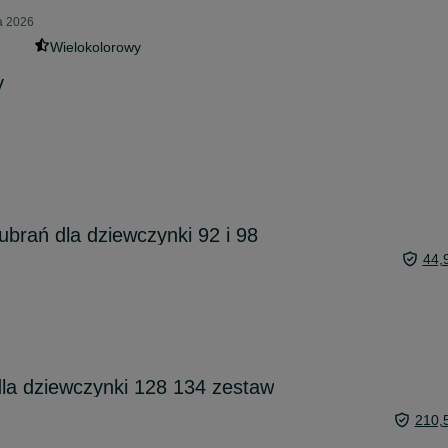
ia 2026
Wielokolorowy
y
rań dla dziewczynki 92 i 98
44,
la dziewczynki 128 134 zestaw
210,