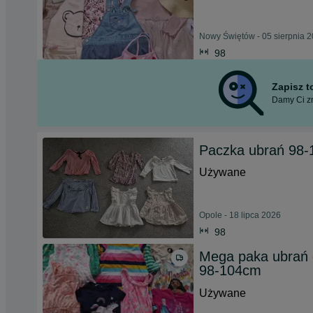
Nowy Świętów - 05 sierpnia 
98
Zapisz 
Damy Ci zn
Paczka ubrań 98-
Używane
Opole - 18 lipca 2026
98
Mega paka ubrań d
98-104cm
Używane