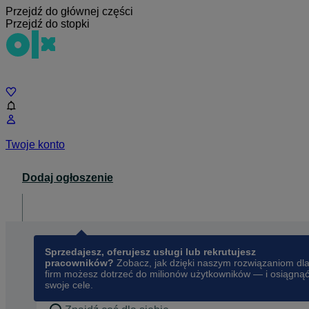
Przejdź do głównej części
Przejdź do stopki
Czat
Twoje konto
Dodaj ogłoszenie
Dla biznesu
opens in a new tab
Sprzedajesz, oferujesz usługi lub rekrutujesz
pracowników?
Zobacz, jak dzięki naszym rozwiązaniom dl
firm możesz dotrzeć do milionów użytkowników — i osiągną
swoje cele.