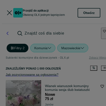
Przejdź do aplikacji
Otwórz
Otwieraj OLX jednym tapnięciem
Znajdź coś dla siebie
Filtry
·
2
Komunia
Mazowieckie
Sukienki komunijne dla dziewczynek - OLX.pl
Zobacz Więc
ZNALEŹLIŚMY
PONAD
1 000 OGŁOSZEŃ
Jak pozycjonowane są ogłoszenia?
Wianek wianuszek komunijny
komunia sesja ślub kwiatuszki
Nowe
75 zł
Janów