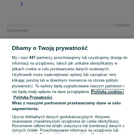
Strona główna
Dla Dzieci
Ubranka dla dziewczynek
Komunia
Komunia -
Mazowieckie
POLSKA » MAZOWIECKIE
Dbamy o Twoją prywatność
My i nasi
447
partnerzy przechowujemy lub uzyskujemy dostęp do
KATEGORIA
informacji na urządzeniu, takich jak unikalne identyfikatory w
plikach cookie w celu przetwarzania danych osobowych.
Użytkownik może zaakceptować wybory lub zarządzać nimi,
garnitur dla dziewczynki
,
spodnie dzwony dla dziewczynki
,
strój gimnastyczny
Zobacz Więc
klikając poniżej lub w dowolnym momencie na stronie polityki
prywatności. Te wybory będą sygnalizowane naszym partnerom i
nie będą miały wpływu na dane przeglądania.
Polityka cookies,
Mapa kategorii
Polityka Prywatności
Mapa miejscowości
Wraz z naszymi partnerami przetwarzamy dane w celu
Mapa ministron
zapewnienia:
Popularne wyszukiwania
Użycie dokładnych danych geolokalizacyjnych. Aktywne
skanowanie charakterystyki urządzenia do celów identyfikacji.
Rozumienie odbiorców dzięki statystyce lub kombinacji danych z
różnych źródeł. Przechowywanie informacji na urządzeniu lub