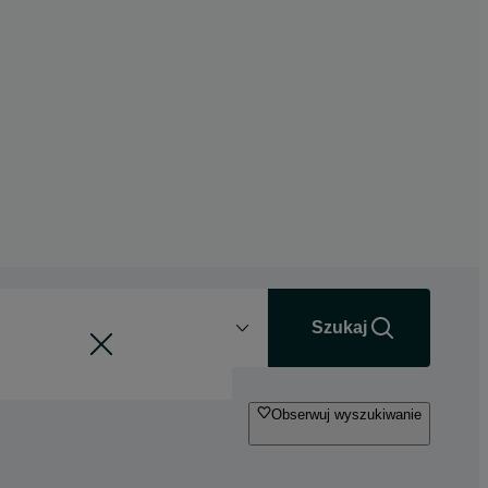
Odległość
+0 km
Szukaj
Obserwuj wyszukiwanie