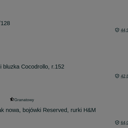
/128
44,
 bluzka Cocodrollo, r.152
42,
Granatowy
ak nowa, bojówki Reserved, rurki H&M
64,