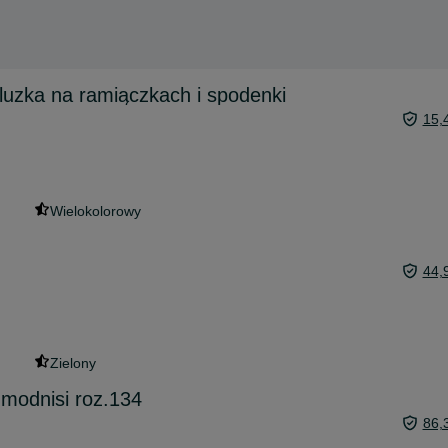
bluzka na ramiączkach i spodenki
15,
Wielokolorowy
d
44,
Zielony
 modnisi roz.134
86,