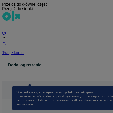
Przejdź do głównej części
Przejdź do stopki
Czat
Twoje konto
Dodaj ogłoszenie
Dla biznesu
opens in a new tab
Sprzedajesz, oferujesz usługi lub rekrutujesz
pracowników?
Zobacz, jak dzięki naszym rozwiązaniom dl
firm możesz dotrzeć do milionów użytkowników — i osiągną
swoje cele.