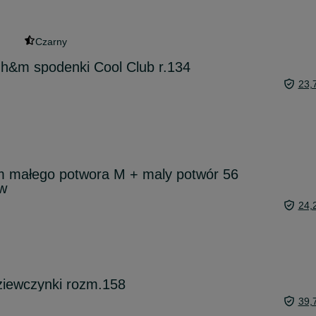
Czarny
 h&m spodenki Cool Club r.134
23,
m małego potwora M + maly potwór 56
w
24,
dziewczynki rozm.158
39,