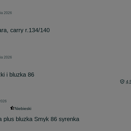
nia 2026
ra, carry r.134/140
nia 2026
i i bluzka 86
4,
2026
Niebieski
a plus bluzka Smyk 86 syrenka