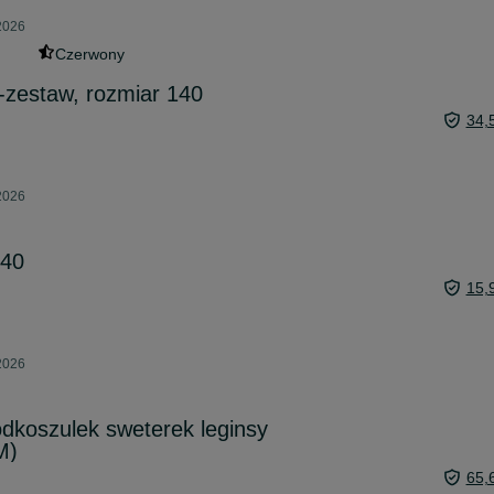
2026
Czerwony
-zestaw, rozmiar 140
34,
2026
140
15,
2026
dkoszulek sweterek leginsy
M)
65,