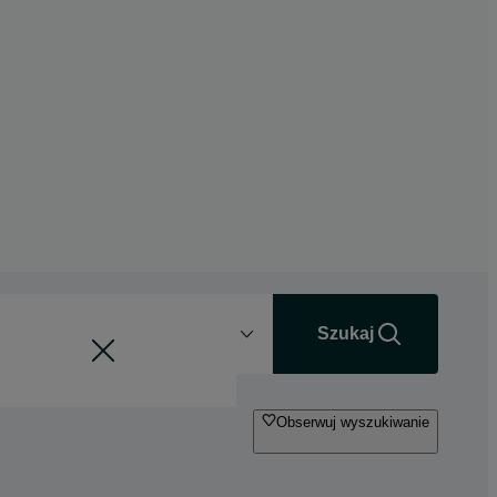
Odległość
+0 km
Szukaj
Obserwuj wyszukiwanie