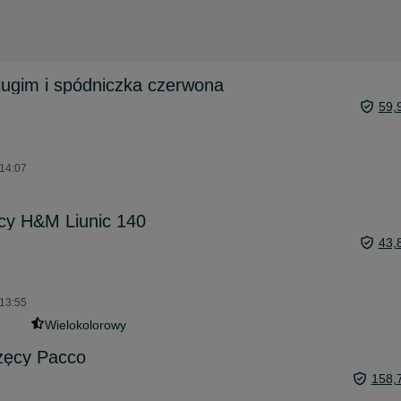
lugim i spódniczka czerwona
59,
 14:07
cy H&M Liunic 140
43,
 13:55
Wielokolorowy
zęcy Pacco
158,