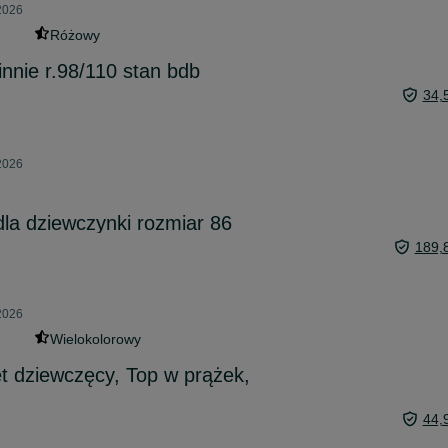
2026
Różowy
nie r.98/110 stan bdb
34,
2026
dla dziewczynki rozmiar 86
189,
2026
Wielokolorowy
t dziewczęcy, Top w prążek,
44,