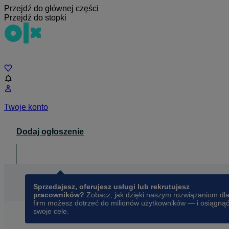
Przejdź do głównej części
Przejdź do stopki
Czat
Twoje konto
Dodaj ogłoszenie
Dla biznesu
opens in a new tab
Sprzedajesz, oferujesz usługi lub rekrutujesz
pracowników?
Zobacz, jak dzięki naszym rozwiązaniom dl
firm możesz dotrzeć do milionów użytkowników — i osiągną
swoje cele.